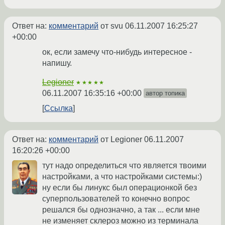
Ответ на:
комментарий
от svu
06.11.2007 16:25:27
+00:00
ок, если замечу что-нибудь интересное -
напишу.
Legioner
★★★★★
06.11.2007 16:35:16 +00:00
автор топика
Ссылка
Ответ на:
комментарий
от Legioner
06.11.2007
16:20:26 +00:00
тут надо определиться что является твоими
настройками, а что настройками системы:)
ну если бы линукс был операционкой без
суперпользователей то конечно вопрос
решался бы однозначно, а так ... если мне
не изменяет склероз можно из терминала