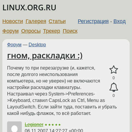
LINUX.ORG.RU
Новости
Галерея
Статьи
Регистрация
-
Вход
Форум
Опросы
Трекер
Поиск
Форум
—
Desktop
гном, раскладки :)
Почему то при перезагрузке (и, кажется,
после долгого неиспользования
0
компьютера, но не уверен) не включаются
настройки раскладки клавиатуры.
Настраивал через System->Preferences-
0
>Keyboard, ставил CapsLock as Ctrl, Menu as
LayoutSwitch. Если зайти туда, поставить и убрать
какой нибудь флажок, то всё работает.
Legioner
★★★★★
06.11.2007 14:27:27 +00:00