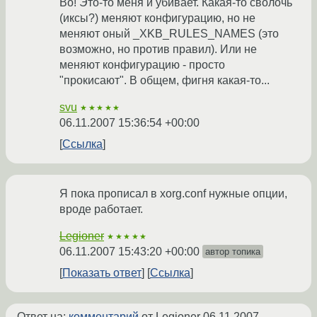
Во! Это-то меня и убивает. Какая-то сволочь
(иксы?) меняют конфигурацию, но не
меняют оный _XKB_RULES_NAMES (это
возможно, но против правил). Или не
меняют конфигурацию - просто
"прокисают". В общем, фигня какая-то...
svu
★★★★★
06.11.2007 15:36:54 +00:00
Ссылка
Я пока прописал в xorg.conf нужные опции,
вроде работает.
Legioner
★★★★★
06.11.2007 15:43:20 +00:00
автор топика
Показать ответ
Ссылка
Ответ на:
комментарий
от Legioner
06.11.2007