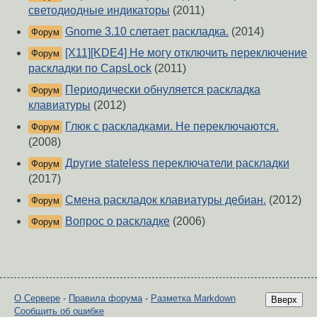
светодиодные индикаторы
(2011)
Gnome 3.10 слетает раскладка.
(2014)
Форум
[X11][KDE4] Не могу отключить переключение
Форум
раскладки по CapsLock
(2011)
Периодически обнуляется раскладка
Форум
клавиатуры
(2012)
Глюк с раскладками. Не переключаются.
Форум
(2008)
Другие stateless переключатели раскладки
Форум
(2017)
Смена раскладок клавиатуры дебиан.
(2012)
Форум
Вопрос о раскладке
(2006)
Форум
О Сервере
-
Правила форума
-
Разметка Markdown
Вверх
Сообщить об ошибке