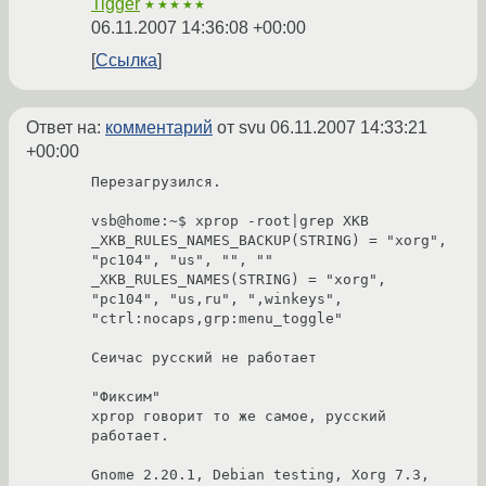
Tigger
★★★★★
06.11.2007 14:36:08 +00:00
Ссылка
Ответ на:
комментарий
от svu
06.11.2007 14:33:21
+00:00
Перезагрузился.

vsb@home:~$ xprop -root|grep XKB

_XKB_RULES_NAMES_BACKUP(STRING) = "xorg", 
"pc104", "us", "", ""

_XKB_RULES_NAMES(STRING) = "xorg", 
"pc104", "us,ru", ",winkeys", 
"ctrl:nocaps,grp:menu_toggle"

Сеичас русский не работает

"Фиксим"

xprop говорит то же самое, русский 
работает.

Gnome 2.20.1, Debian testing, Xorg 7.3, 