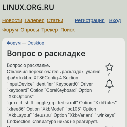
LINUX.ORG.RU
Новости
Галерея
Статьи
Регистрация
-
Вход
Форум
Опросы
Трекер
Поиск
Форум
—
Desktop
Вопрос о раскладке
Вопрос о раскладке.
Отключил переключатель раскладок, удалил
0
файл kxkbrc XF86Config-4 Section
"InputDevice" Identifier "Keyboard0" Driver
"keyboard" Option "CoreKeyboard" Option
0
"XkbOptions"
"grp:ctrl_shift_toggle,grp_led:scroll" Option "XkbRules"
"xfree86" Option "XkbModel" "pc105" Option
"XkbLayout" "de,us,ru" Option "XkbVariant" ",winkeys"
EndSection Клавиатура никак не реагирует.