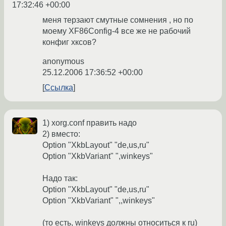
17:32:46 +00:00
меня терзают смутные сомнения , но по
моему XF86Config-4 все же не рабочий
конфиг хксов?
anonymous
25.12.2006 17:36:52 +00:00
Ссылка
1) xorg.conf править надо
2) вместо:
Option "XkbLayout" "de,us,ru"
Option "XkbVariant" ",winkeys"
Надо так:
Option "XkbLayout" "de,us,ru"
Option "XkbVariant" ",,winkeys"
(то есть, winkeys должны относиться к ru)