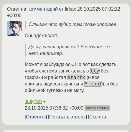
Ответ на:
комментарий
от firkax
28.10.2025 07:02:12
+00:00
Слышал что аудио там тоже хорошее.
Обнадёживает.
Да ну, какая привязка? В дебиане её
нет, например.
Может я заблуждаюсь. Но вот как сделать
tty
чтобы система запускалась в
без
startx
графики и работал
(и все
*.conf
прилагающиеся скрипты и
), я без
обильной гуглёжки не могу.
Jullyfish
★
28.10.2025 07:38:32 +00:00
автор топика
Ответить
Показать ответы
Ссылка