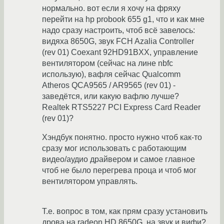
нормально. вот если я хочу на фряху
перейти на hp probook 655 g1, что и как мне
надо сразу настроить, чтоб всё завелось:
видяха 8650G, звук FCH Azalia Controller
(rev 01) Coexant 92HD91BXX, управление
вентилятором (сейчас на лине nbfc
использую), вафля сейчас Qualcomm
Atheros QCA9565 / AR9565 (rev 01) -
заведётся, или какую вафлю лучше?
Realtek RTS5227 PCI Express Card Reader
(rev 01)?
Хэндбук понятно. просто нужно чтоб как-то
сразу мог использовать с работающим
видео/аудио драйвером и самое главное
чтоб не было перегрева проца и чтоб мог
вентилятором управлять.
Т.е. вопрос в том, как прям сразу установить
дрова на radeon HD 8650G, на звук и вифи?