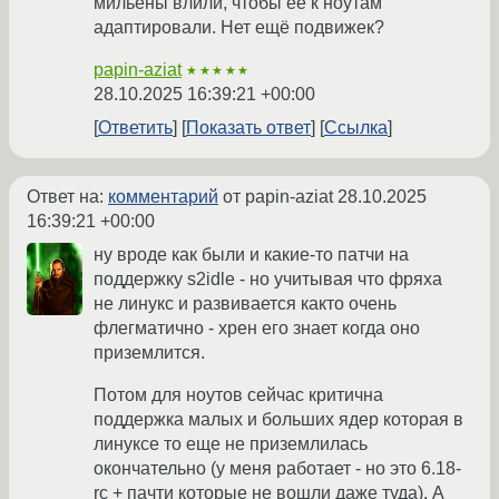
мильёны влили, чтобы её к ноутам
адаптировали. Нет ещё подвижек?
papin-aziat
★★★★★
28.10.2025 16:39:21 +00:00
Ответить
Показать ответ
Ссылка
Ответ на:
комментарий
от papin-aziat
28.10.2025
16:39:21 +00:00
ну вроде как были и какие-то патчи на
поддержку s2idle - но учитывая что фряха
не линукс и развивается както очень
флегматично - хрен его знает когда оно
приземлится.
Потом для ноутов сейчас критична
поддержка малых и больших ядер которая в
линуксе то еще не приземлилась
окончательно (у меня работает - но это 6.18-
rc + пачти которые не вошли даже туда). А