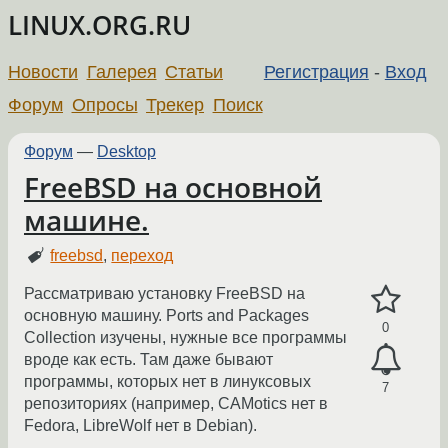
LINUX.ORG.RU
Новости
Галерея
Статьи
Регистрация
-
Вход
Форум
Опросы
Трекер
Поиск
Форум
—
Desktop
FreeBSD на основной
машине.
freebsd
,
переход
Рассматриваю установку FreeBSD на
основную машину. Ports and Packages
0
Collection изучены, нужные все программы
вроде как есть. Там даже бывают
программы, которых нет в линуксовых
7
репозиториях (например, CAMotics нет в
Fedora, LibreWolf нет в Debian).