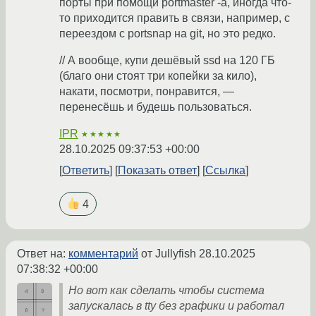
порты при помощи portmaster -a, иногда что-
то приходится править в связи, например, с
переездом с portsnap на git, но это редко.
// А вообще, купи дешёвый ssd на 120 ГБ
(благо они стоят три копейки за кило),
накати, посмотри, понравится, —
перенесёшь и будешь пользоваться.
IPR
★★★★★
28.10.2025 09:37:53 +00:00
Ответить
Показать ответ
Ссылка
4
Ответ на:
комментарий
от Jullyfish
28.10.2025
07:38:32 +00:00
Но вот как сделать чтобы система
запускалась в tty без графики и работал