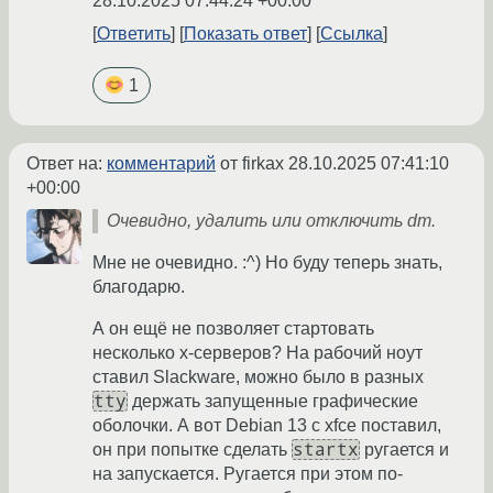
28.10.2025 07:44:24 +00:00
Ответить
Показать ответ
Ссылка
1
Ответ на:
комментарий
от firkax
28.10.2025 07:41:10
+00:00
Очевидно, удалить или отключить dm.
Мне не очевидно. :^) Но буду теперь знать,
благодарю.
А он ещё не позволяет стартовать
несколько x-серверов? На рабочий ноут
ставил Slackware, можно было в разных
tty
держать запущенные графические
оболочки. А вот Debian 13 с xfce поставил,
startx
он при попытке сделать
ругается и
на запускается. Ругается при этом по-