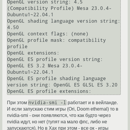
OpenGL version string: 4.5 
(Compatibility Profile) Mesa 23.0.4-
0ubuntu1~22.04.1

OpenGL shading language version string: 
4.50

OpenGL context flags: (none)

OpenGL profile mask: compatibility 
profile

OpenGL extensions:

OpenGL ES profile version string: 
OpenGL ES 3.2 Mesa 23.0.4-
0ubuntu1~22.04.1

OpenGL ES profile shading language 
version string: OpenGL ES GLSL ES 3.20

nvidia-smi -l
При этом
работает и в вейланде.
И если запускаю стим игры (Ori, Doom ethernal) то в
nvidia-smi - они появляются, что как будто через
nvidia идут, но нет (тупят на мало фпс, либо не
запускаются). Но в Xах при этом - все ок - игры