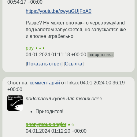
00:54:17 +00:00
https://youtu.be/xwyuGUjFoA0
Разве? Ну может оно как-то через xwayland
под капотом запускается, но запускается же
и вполне играбельно
ppy
★★★
04.01.2024 01:11:18 +00:00
автор топика
Показать ответ
Ссылка
Ответ на:
комментарий
от firkax
04.01.2024 00:36:19
+00:00
подставил кубок для твоих слёз
Пригодится!
anonymous-angler
★☆
04.01.2024 01:12:20 +00:00