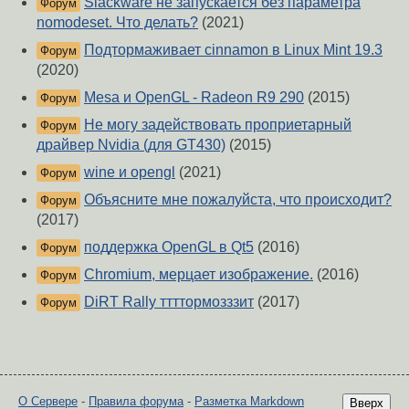
Slackware не запускается без параметра
Форум
nomodeset. Что делать?
(2021)
Подтормаживает cinnamon в Linux Mint 19.3
Форум
(2020)
Mesa и OpenGL - Radeon R9 290
(2015)
Форум
Не могу задействовать проприетарный
Форум
драйвер Nvidia (для GT430)
(2015)
wine и opengl
(2021)
Форум
Объясните мне пожалуйста, что происходит?
Форум
(2017)
поддержка OpenGL в Qt5
(2016)
Форум
Chromium, мерцает изображение.
(2016)
Форум
DiRT Rally ттттормозззит
(2017)
Форум
О Сервере
-
Правила форума
-
Разметка Markdown
Вверх