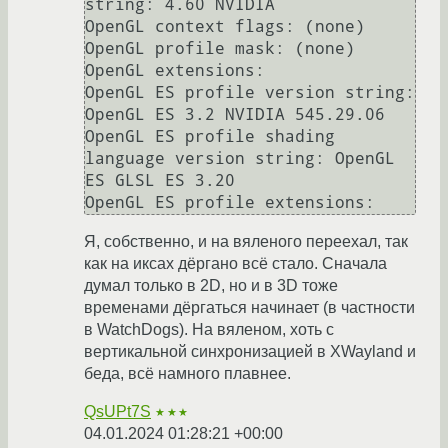
string: 4.60 NVIDIA

OpenGL context flags: (none)

OpenGL profile mask: (none)

OpenGL extensions:

OpenGL ES profile version string: 
OpenGL ES 3.2 NVIDIA 545.29.06

OpenGL ES profile shading 
language version string: OpenGL 
ES GLSL ES 3.20

Я, собственно, и на вяленого переехал, так
как на иксах дёргано всё стало. Сначала
думал только в 2D, но и в 3D тоже
временами дёргаться начинает (в частности
в WatchDogs). На вяленом, хоть с
вертикальной синхронизацией в XWayland и
беда, всё намного плавнее.
QsUPt7S
★★★
04.01.2024 01:28:21 +00:00