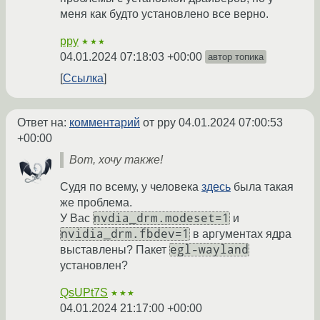
меня как будто установлено все верно.
ppy
★★★
04.01.2024 07:18:03 +00:00
автор топика
Ссылка
Ответ на:
комментарий
от ppy
04.01.2024 07:00:53
+00:00
Вот, хочу также!
Судя по всему, у человека
здесь
была такая
же проблема.
nvdia_drm.modeset=1
У Вас
и
nvidia_drm.fbdev=1
в аргументах ядра
egl-wayland
выставлены? Пакет
установлен?
QsUPt7S
★★★
04.01.2024 21:17:00 +00:00