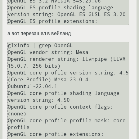
OpenGL ES 3.2 NVIDIA 545.29.06

OpenGL ES profile shading language 
version string: OpenGL ES GLSL ES 3.20

а вот перезашел в вейланд
glxinfo | grep OpenGL

OpenGL vendor string: Mesa

OpenGL renderer string: llvmpipe (LLVM 
15.0.7, 256 bits)

OpenGL core profile version string: 4.5 
(Core Profile) Mesa 23.0.4-
0ubuntu1~22.04.1

OpenGL core profile shading language 
version string: 4.50

OpenGL core profile context flags: 
(none)

OpenGL core profile profile mask: core 
profile

OpenGL core profile extensions:
