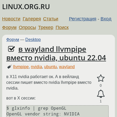
LINUX.ORG.RU
Новости
Галерея
Статьи
Регистрация
-
Вход
Форум
Опросы
Трекер
Поиск
Форум
—
Desktop
в wayland llvmpipe
вместо nvidia, ubuntu 22.04
llvmpipe
,
nvidia
,
ubuntu
,
wayland
в Х11 nvidia работает ок. А в вейланд
сессии пишет вместо nvidia llvmpipe вместо
0
nvidia.
вот в Х сессии:
1
$ glxinfo | grep OpenGL

OpenGL vendor string: NVIDIA 