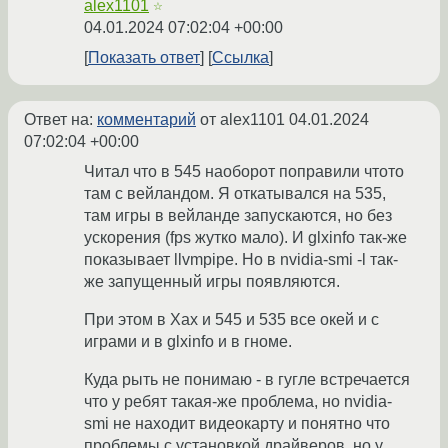
alex1101
☆
04.01.2024 07:02:04 +00:00
Показать ответ
Ссылка
Ответ на:
комментарий
от alex1101
04.01.2024
07:02:04 +00:00
Читал что в 545 наоборот поправили чтото
там с вейландом. Я откатывался на 535,
там игры в вейланде запускаются, но без
ускорения (fps жутко мало). И glxinfo так-же
показывает llvmpipe. Но в nvidia-smi -l так-
же запущенный игры появляются.
При этом в Хах и 545 и 535 все окей и с
играми и в glxinfo и в гноме.
Куда рыть не понимаю - в гугле встречается
что у ребят такая-же проблема, но nvidia-
smi не находит видеокарту и понятно что
проблемы с установкой драйверов, но у