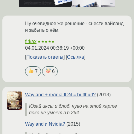
Ну очевидное же решение - снести вайланд
и забыть о нём.
firkax
★★★★★
04.01.2024 00:36:19 +00:00
Показать ответы
Ссылка
7
6
Wayland + nVidia ION = butthurt?
(2013)
Юзай иксы и блоб, нуво на этой карте
пока не умеет в h.264
Wayland и Nvidia?
(2015)