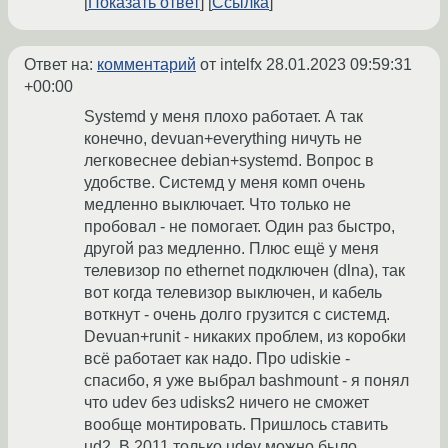
Показать ответ
Ссылка
Ответ на:
комментарий
от intelfx
28.01.2023 09:59:31
+00:00
Systemd у меня плохо работает. А так
конечно, devuan+everything ничуть не
легковеснее debian+systemd. Вопрос в
удобстве. Системд у меня комп очень
медленно выключает. Что только не
пробовал - не помогает. Один раз быстро,
другой раз медленно. Плюс ещё у меня
телевизор по ethernet подключен (dlna), так
вот когда телевизор выключен, и кабель
воткнут - очень долго грузится с системд.
Devuan+runit - никаких проблем, из коробки
всё работает как надо. Про udiskie -
спасибо, я уже выбрал bashmount - я понял
что udev без udisks2 ничего не сможет
вообще монтировать. Пришлось ставить
ud2. В 2011 только udev можно было