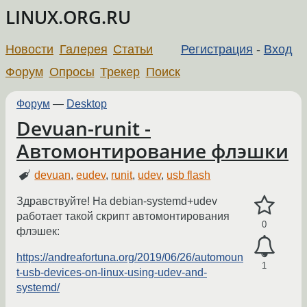
LINUX.ORG.RU
Новости
Галерея
Статьи
Регистрация
-
Вход
Форум
Опросы
Трекер
Поиск
Форум
—
Desktop
Devuan-runit -
Автомонтирование флэшки
devuan
,
eudev
,
runit
,
udev
,
usb flash
Здравствуйте! На debian-systemd+udev
работает такой скрипт автомонтирования
0
флэшек:
https://andreafortuna.org/2019/06/26/automoun
1
t-usb-devices-on-linux-using-udev-and-
systemd/