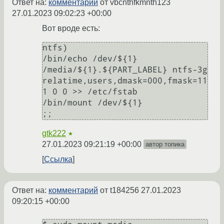
Ответ на:
комментарий
от vbcnthfkmnth123
27.01.2023 09:02:23 +00:00
Вот вроде есть:
ntfs)

/bin/echo /dev/${1} 
/media/${1}.${PART_LABEL} ntfs-3g 
relatime,users,dmask=000,fmask=11
1 0 0 >> /etc/fstab

/bin/mount /dev/${1}

gtk222
★
27.01.2023 09:21:19 +00:00
автор топика
Ссылка
Ответ на:
комментарий
от t184256
27.01.2023
09:20:15 +00:00