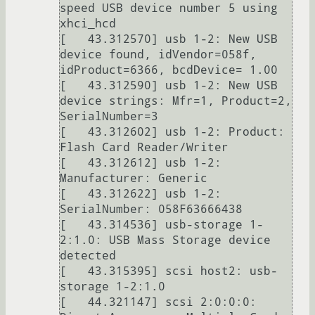
speed USB device number 5 using 
xhci_hcd

[   43.312570] usb 1-2: New USB 
device found, idVendor=058f, 
idProduct=6366, bcdDevice= 1.00

[   43.312590] usb 1-2: New USB 
device strings: Mfr=1, Product=2, 
SerialNumber=3

[   43.312602] usb 1-2: Product: 
Flash Card Reader/Writer

[   43.312612] usb 1-2: 
Manufacturer: Generic

[   43.312622] usb 1-2: 
SerialNumber: 058F63666438

[   43.314536] usb-storage 1-
2:1.0: USB Mass Storage device 
detected

[   43.315395] scsi host2: usb-
storage 1-2:1.0

[   44.321147] scsi 2:0:0:0: 