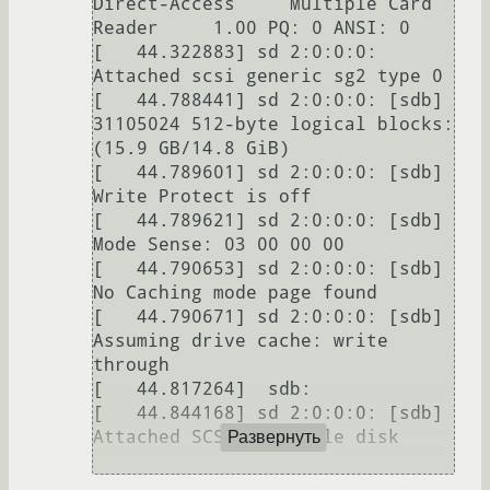
Direct-Access     Multiple Card  
Reader     1.00 PQ: 0 ANSI: 0

[   44.322883] sd 2:0:0:0: 
Attached scsi generic sg2 type 0

[   44.788441] sd 2:0:0:0: [sdb] 
31105024 512-byte logical blocks: 
(15.9 GB/14.8 GiB)

[   44.789601] sd 2:0:0:0: [sdb] 
Write Protect is off

[   44.789621] sd 2:0:0:0: [sdb] 
Mode Sense: 03 00 00 00

[   44.790653] sd 2:0:0:0: [sdb] 
No Caching mode page found

[   44.790671] sd 2:0:0:0: [sdb] 
Assuming drive cache: write 
through

[   44.817264]  sdb:

[   44.844168] sd 2:0:0:0: [sdb] 
Attached SCSI removable disk

Развернуть