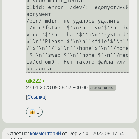
$ sudo mount_media

blkid: error: /dev/: Недопустимый 
аргумент

/bin/rmdir: не удалось удалить 
'/etc/fstab:'$'\n\n''Use'$'\n''de
vice;'$'\n''that'$'\n\n''systemd'
$'\n''Please'$'\n\n''<file'$'\n''
/'$'\n''/'$'\n''/home'$'\n''/home
'$'\n''swap'$'\n''none'$'\n''/med
ia/cdrom0': Нет такого файла или 
gtk222
★
27.01.2023 09:38:52 +00:00
автор топика
Ссылка
1
Ответ на:
комментарий
от Dog
27.01.2023 09:17:54