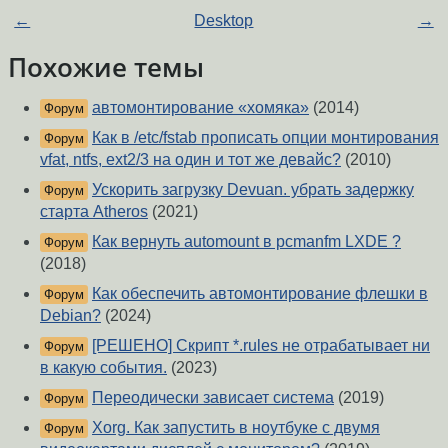
←
Desktop
→
Похожие темы
автомонтирование «хомяка»
(2014)
Форум
Как в /etc/fstab прописать опции монтирования
Форум
vfat, ntfs, ext2/3 на один и тот же девайс?
(2010)
Ускорить загрузку Devuan. убрать задержку
Форум
старта Atheros
(2021)
Как вернуть automount в pcmanfm LXDE ?
Форум
(2018)
Как обеспечить автомонтирование флешки в
Форум
Debian?
(2024)
[РЕШЕНО] Скрипт *.rules не отрабатывает ни
Форум
в какую события.
(2023)
Переодически зависает система
(2019)
Форум
Xorg. Как запустить в ноутбуке с двумя
Форум