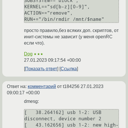
SUBSYSTEM=="block", 
KERNEL=="sd[b-z][0-9]", 
ACTION=="remove", 
просто правило,без всяких доп. скриптов, от
инит-системы не зависит (у меня openRC
если что).
Dog
★★★
27.01.2023 09:17:54 +00:00
Показать ответ
Ссылка
Ответ на:
комментарий
от t184256
27.01.2023
09:00:17 +00:00
dmesg:
[   38.264162] usb 1-2: USB 
disconnect, device number 2

[   43.162656] usb 1-2: new high-