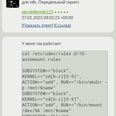
для ntfs. Переделывай скрипт.
vbcnthfkmnth123
★★★★★
27.01.2023 09:02:23 +00:00
Показать ответ
Ссылка
У меня так работает:
cat /etc/udev/rules.d/10-
automount.rules

SUBSYSTEM=="block", 
KERNEL=="sd[b-z][0-9]", 
ACTION=="add", RUN+="/bin/mkdir -
p /mnt/$name"

SUBSYSTEM=="block", 
KERNEL=="sd[b-z][0-9]", 
ACTION=="add", RUN+="/bin/mount 
/dev/%k /mnt/$name"
