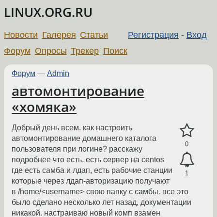
LINUX.ORG.RU
Новости
Галерея
Статьи
Регистрация
-
Вход
Форум
Опросы
Трекер
Поиск
Форум
—
Admin
автомонтирование
«хомяка»
Добрый день всем. как настроить
автомонтирование домашнего каталога
0
пользователя при логине? расскажу
подробнее что есть. есть сервер на centos
где есть самба и лдап, есть рабочие станции
1
которые через лдап-авторизацию получают
в /home/<username> свою папку с самбы. все это
было сделано несколько лет назад, документации
никакой. настраиваю новый комп взамен