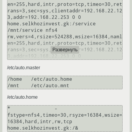
en=255,hard,intr,proto=tcp,timeo=30,ret
rans=3,sec=sys,clientaddr=192.168.22.12
3,addr=192.168.22.253 0 0

home.selkhozinvest.gk:/service 
/mnt/service nfs4 
rw,vers=4,rsize=524288,wsize=16384,naml
en=255,hard,intr,proto=tcp,timeo=30,ret
rans=3,sec=sys,clientaddr=192.168.22.12
Развернуть
3,addr=192.168.22.253 0 0
/etc/auto.master
/home   /etc/auto.home

/etc/auto.home
*               -
fstype=nfs4,timeo=30,rsyze=16384,wsize=
16384,hard,intr,rw,tcp  