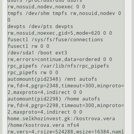
usbfs /proc/bus/usb usbfs 
rw,nosuid,nodev,noexec 0 0

tmpfs /dev/shm tmpfs rw,nosuid,nodev 0 
0

devpts /dev/pts devpts 
rw,nosuid,noexec,gid=5,mode=620 0 0

fusectl /sys/fs/fuse/connections 
fusectl rw 0 0

/dev/sda1 /boot ext3 
rw,errors=continue,data=ordered 0 0

rpc_pipefs /var/lib/nfs/rpc_pipefs 
rpc_pipefs rw 0 0

automount(pid2348) /mnt autofs 
rw,fd=4,pgrp=2348,timeout=300,minproto=
2,maxproto=4,indirect 0 0

automount(pid2298) /home autofs 
rw,fd=4,pgrp=2298,timeout=300,minproto=
2,maxproto=4,indirect 0 0

home.selkhozinvest.gk:/kostrova.vera 
/home/kostrova.vera nfs4 
rw,vers=4,rsize=524288,wsize=16384,naml