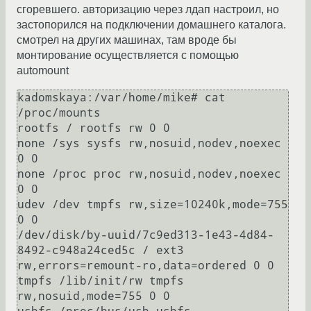
сгоревшего. авторизацию через лдап настроил, но
застопорился на подключении домашнего каталога.
смотрел на других машинах, там вроде бы
монтирование осуществляется с помощью
automount
kadomskaya:/var/home/mike# cat 
/proc/mounts 

rootfs / rootfs rw 0 0

none /sys sysfs rw,nosuid,nodev,noexec 
0 0

none /proc proc rw,nosuid,nodev,noexec 
0 0

udev /dev tmpfs rw,size=10240k,mode=755 
0 0

/dev/disk/by-uuid/7c9ed313-1e43-4d84-
8492-c948a24ced5c / ext3 
rw,errors=remount-ro,data=ordered 0 0

tmpfs /lib/init/rw tmpfs 
rw,nosuid,mode=755 0 0
