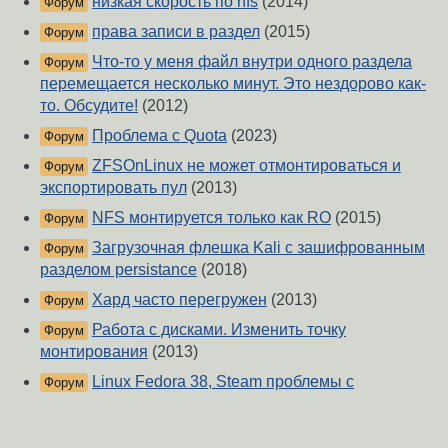
низкая скорость по nfs
(2014)
Форум
права записи в раздел
(2015)
Форум
Что-то у меня файл внутри одного раздела
Форум
перемещается несколько минут. Это нездорово как-
то. Обсудите!
(2012)
Проблема с Quota
(2023)
Форум
ZFSOnLinux не может отмонтироваться и
Форум
экспортировать пул
(2013)
NFS монтируется только как RO
(2015)
Форум
Загрузочная флешка Kali с зашифрованным
Форум
разделом persistance
(2018)
Хард часто перегружен
(2013)
Форум
Работа с дисками. Изменить точку
Форум
монтирования
(2013)
Linux Fedora 38, Steam проблемы с
Форум
установкой библиотеки на hdd, должна быть
смонтирована с правами на исполенение
(2023)