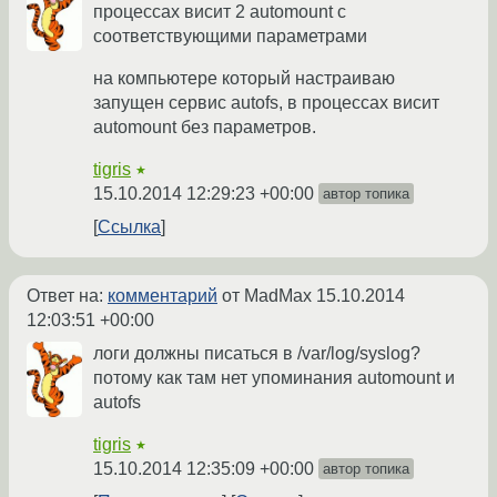
процессах висит 2 automount с
соответствующими параметрами
на компьютере который настраиваю
запущен сервис autofs, в процессах висит
automount без параметров.
tigris
★
15.10.2014 12:29:23 +00:00
автор топика
Ссылка
Ответ на:
комментарий
от MadMax
15.10.2014
12:03:51 +00:00
логи должны писаться в /var/log/syslog?
потому как там нет упоминания automount и
autofs
tigris
★
15.10.2014 12:35:09 +00:00
автор топика