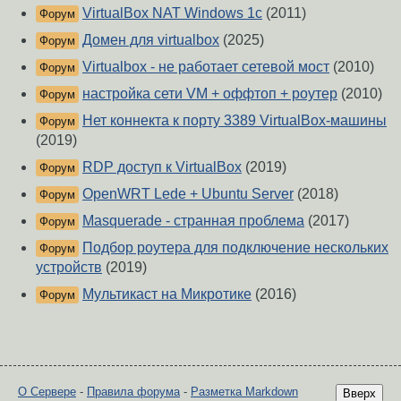
VirtualBox NAT Windows 1c
(2011)
Форум
Домен для virtualbox
(2025)
Форум
Virtualbox - не работает сетевой мост
(2010)
Форум
настройка сети VM + оффтоп + роутер
(2010)
Форум
Нет коннекта к порту 3389 VirtualBox-машины
Форум
(2019)
RDP доступ к VirtualBox
(2019)
Форум
OpenWRT Lede + Ubuntu Server
(2018)
Форум
Masquerade - странная проблема
(2017)
Форум
Подбор роутера для подключение нескольких
Форум
устройств
(2019)
Мультикаст на Микротике
(2016)
Форум
О Сервере
-
Правила форума
-
Разметка Markdown
Вверх