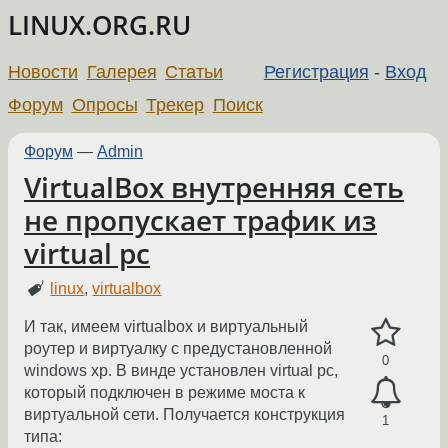
LINUX.ORG.RU
Новости
Галерея
Статьи
Регистрация
-
Вход
Форум
Опросы
Трекер
Поиск
Форум
—
Admin
VirtualBox внутренняя сеть
не пропускает трафик из
virtual pc
linux
,
virtualbox
И так, имеем virtualbox и виртуальный
роутер и виртуалку с предустановленной
0
windows xp. В винде установлен virtual pc,
который подключен в режиме моста к
виртуальной сети. Получается конструкция
1
типа: