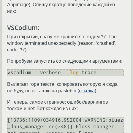
Appimage). Опишу вкратце поведение каждой из
них:
VSCodium:
При открытии, сразу же крашится с кодом ‘5’: The
window terminated unexpectedly (reason: ‘crashed’,
code: ‘5’).
Попробуем запустить со следующими аргументами:
vscodium --verbose --
log
Вылетает гора текста, копировать которую я сюда
не буду, но оставлю на pastebin (
ссылка
).
И теперь, самое странное: ошибок/варнингов
толком и нет. Вот каждая из них:
[13736:1109/034916.952004:WARNING:bluez
_dbus_manager.cc(248)] Floss manager 