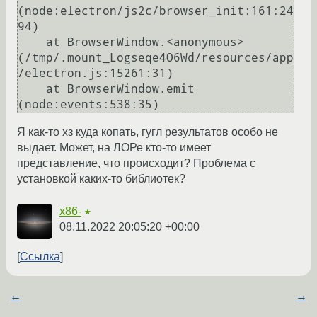
(node:electron/js2c/browser_init:161:24
94)

    at BrowserWindow.<anonymous> 
(/tmp/.mount_Logseqe4O6Wd/resources/app
/electron.js:15261:31)

    at BrowserWindow.emit 
Я как-то хз куда копать, гугл результатов особо не
выдает. Может, на ЛОРе кто-то имеет
представление, что происходит? Проблема с
установкой каких-то библиотек?
x86-
★
08.11.2022 20:05:20 +00:00
Ссылка
←
→