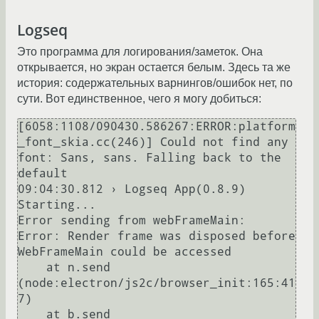
Logseq
Это программа для логирования/заметок. Она
открывается, но экран остается белым. Здесь та же
история: содержательных варнингов/ошибок нет, по
сути. Вот единственное, чего я могу добиться:
[6058:1108/090430.586267:ERROR:platform
_font_skia.cc(246)] Could not find any 
font: Sans, sans. Falling back to the 
default

09:04:30.812 › Logseq App(0.8.9) 
Starting... 

Error sending from webFrameMain:  
Error: Render frame was disposed before 
WebFrameMain could be accessed

    at n.send 
(node:electron/js2c/browser_init:165:41
7)

    at b.send 