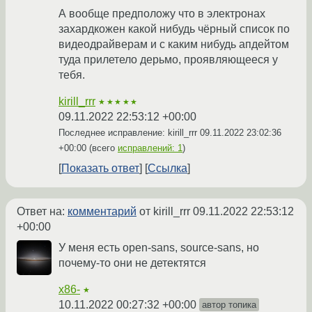
А вообще предположу что в электронах
захардкожен какой нибудь чёрный список по
видеодрайверам и с каким нибудь апдейтом
туда прилетело дерьмо, проявляющееся у
тебя.
kirill_rrr
★★★★★
09.11.2022 22:53:12 +00:00
Последнее исправление: kirill_rrr
09.11.2022 23:02:36
+00:00
(всего
исправлений: 1
)
Показать ответ
Ссылка
Ответ на:
комментарий
от kirill_rrr
09.11.2022 22:53:12
+00:00
У меня есть open-sans, source-sans, но
почему-то они не детектятся
x86-
★
10.11.2022 00:27:32 +00:00
автор топика