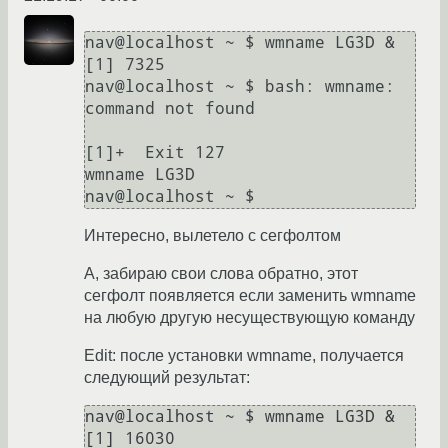
nav@localhost ~ $ wmname LG3D &

[1] 7325

nav@localhost ~ $ bash: wmname: 
command not found

[1]+  Exit 127                
wmname LG3D

Интересно, вылетело с сегфолтом
А, забираю свои слова обратно, этот
сегфолт появляется если заменить wmname
на любую другую несуществующую команду
Edit: после установки wmname, получается
следующий результат:
nav@localhost ~ $ wmname LG3D &

[1] 16030
