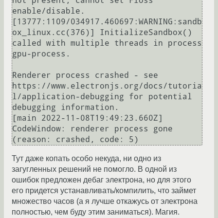
not present, cannot set Floss 
enable/disable.

[13777:1109/034917.460697:WARNING:sandb
ox_linux.cc(376)] InitializeSandbox() 
called with multiple threads in process 
gpu-process.

Renderer process crashed - see 
https://www.electronjs.org/docs/tutoria
l/application-debugging for potential 
debugging information.

[main 2022-11-08T19:49:23.660Z] 
CodeWindow: renderer process gone 
Тут даже копать особо некуда, ни одно из
загугленных решений не помогло. В одной из
ошибок предложен дебаг электрона, но для этого
его придется устанавливать/компилить, что займет
множество часов (а я лучше откажусь от электрона
полностью, чем буду этим заниматься). Магия.