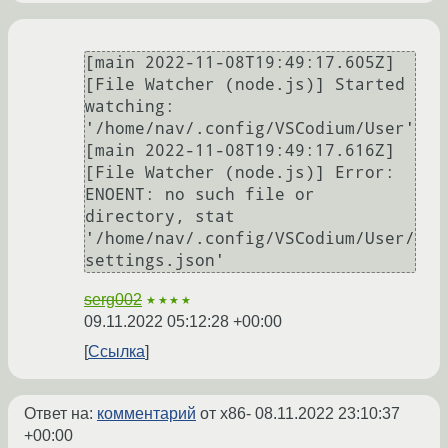
[main 2022-11-08T19:49:17.605Z] 
[File Watcher (node.js)] Started 
watching: 
'/home/nav/.config/VSCodium/User'

[main 2022-11-08T19:49:17.616Z] 
[File Watcher (node.js)] Error: 
ENOENT: no such file or 
directory, stat 
'/home/nav/.config/VSCodium/User/
serg002
★★★★
09.11.2022 05:12:28 +00:00
Ссылка
Ответ на:
комментарий
от x86-
08.11.2022 23:10:37
+00:00