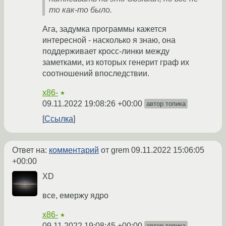
то как-то было.
Ага, задумка программы кажется
интересной - насколько я знаю, она
поддерживает кросс-линки между
заметками, из которых генерит граф их
соотношений впоследствии.
x86-
★
09.11.2022 19:08:26 +00:00
автор топика
Ссылка
Ответ на:
комментарий
от grem
09.11.2022 15:06:05
+00:00
XD
все, емержу ядро
x86-
★
09.11.2022 19:08:45 +00:00
автор топика