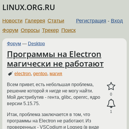
LINUX.ORG.RU
Новости
Галерея
Статьи
Регистрация
-
Вход
Форум
Опросы
Трекер
Поиск
Форум
—
Desktop
Программы на Electron
магически не работают
electron
,
gentoo
,
магия
Всем привет, есть небольшая проблема,
решение которой я нигде не могу найти.
0
Мой дистрибутив - гента, glibc, openrc, ядро
версии 5.15.75.
1
Итак, проблема заключается в том, что
программы на Electron не работают. Из
проверенных - VSCodium и Logseq (в виде