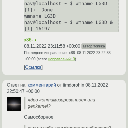
nav@localhost ~ $ wmname LG3D 

[1]+  Done                    
wmname LG3D

nav@localhost ~ $ wmname LG3D &

x86-
★
08.11.2022 23:11:58 +00:00
автор топика
Последнее исправление: x86-
08.11.2022 23:22:33
+00:00
(всего
исправлений: 3
)
Ссылка
Ответ на:
комментарий
от timdorohin
08.11.2022
22:50:47 +00:00
ядро «оптимизированное» или
genkernel?
Самосборное.
сам по себе хром/хромиум работает?