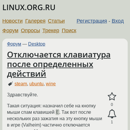
LINUX.ORG.RU
Новости
Галерея
Статьи
Регистрация
-
Вход
Форум
Опросы
Трекер
Поиск
Форум
—
Desktop
Отключается клавиатура
после определенных
действий
steam
,
ubuntu
,
wine
Здравствуйте.
0
Такая ситуация: назначил себе на кнопку
E
мыши спам клавишей
. Так вот после
нескольких раз зажатия на эту кнопку мыши
1
в игре (Valheim) частично отключается