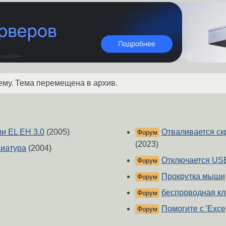
ему. Тема перемещена в архив.
и EL EH 3.0
(2005)
Отваливается ск
Форум
(2023)
виатура
(2004)
Отключается US
Форум
Прокрутка мыши
Форум
беспроводная к
Форум
Помогите с 'Exce
Форум