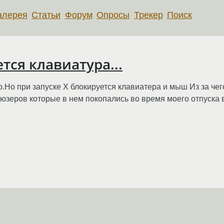
алерея
Статьи
Форум
Опросы
Трекер
Поиск
тся клавиатура...
о.Но при запуске Х блокируется клавиатера и мыш Из за че
юзеров которые в нем покопались во время моего отпуска в