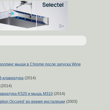
роллинг мыши в Chrome после запуска Wine
B-клавиатура
(2014)
(2014)
лавиатура K520 и мышь M310
(2014)
ption Occured' во время инсталяции
(2003)