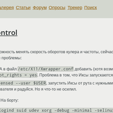
алерея
Статьи
Форум
Опросы
Трекер
Поиск
ntrol
можность менять скорость оборотов кулера и частоты, сейча
я проблемы:
/etc/X11/Xwrapper.conf
. А в файл
добавить (хотя возм
ot_rights = yes
. Проблема в том, что Иксы запускаютс
tensed --user $USER
, запустить Иксы от рута с нужным
ателя и радуйся. Но я что-то не осилил.
 На борту:
logind suid udev xorg -debug -minimal -selinu