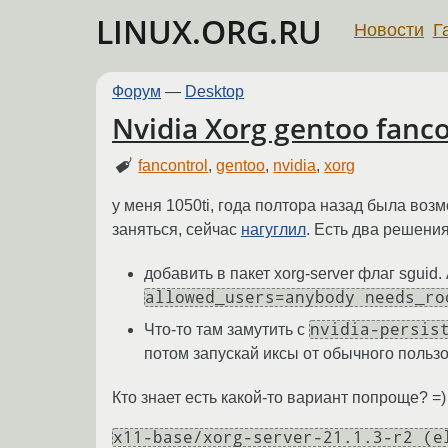
LINUX.ORG.RU
Новости
Г
Форум
—
Desktop
Nvidia Xorg gentoo fanco
fancontrol
,
gentoo
,
nvidia
,
xorg
у меня 1050ti, года полтора назад была воз
заняться, сейчас
нагуглил
. Есть два решени
добавить в пакет xorg-server флаг sguid
allowed_users=anybody needs_ro
nvidia-persis
Что-то там замутить с
потом запускай иксы от обычного пользов
Кто знает есть какой-то вариант попроще? =)
x11-base/xorg-server-21.1.3-r2 (e