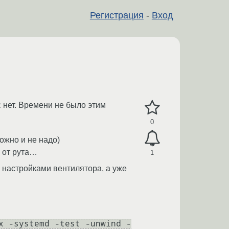
Регистрация
-
Вход
с нет. Времени не было этим
0
ожно и не надо)
я от рута…
1
и настройками вентилятора, а уже
x -systemd -test -unwind -