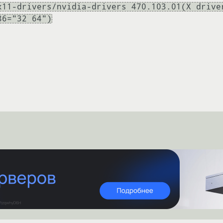
x11-drivers/nvidia-drivers 470.103.01(X drive
86="32 64")