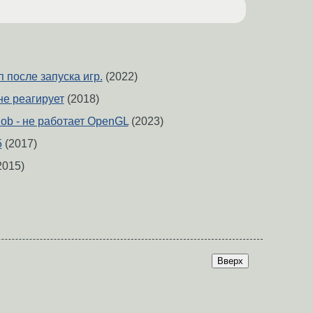
 после запуска игр.
(2022)
не реагирует
(2018)
blob - не работает OpenGL
(2023)
5
(2017)
2015)
Вверх