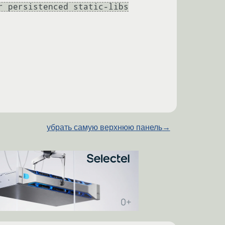
r persistenced static-libs
убрать самую верхнюю панель
→