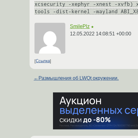
xcsecurity -xephyr -xnest -xvfb) 
tools -dist-kernel -wayland ABI_X
SmilePlz
★
12.05.2022 14:08:51 +00:00
Ссылка
←
Размышления об LWQt окружении.