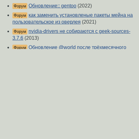
Обновление:: gentoo
(2022)
Форум
как заменить установленые пакеты мейна на
Форум
пользовательское из оверлея
(2021)
nvidia-drivers не собираются с geek-sources-
Форум
3.7.6
(2013)
Обновление @world после трёхмесячного
Форум
перерыва
(2020)
не ставится nvidia-блоб
(2013)
Форум
Какой драйвер накатить для GTX 970 во
Форум
FreeBSD-14.3?
(2025)
Иксы зависают при старте.
(2015)
Форум
О Сервере
-
Правила форума
-
Разметка Markdown
Вверх
Сообщить об ошибке
https://www.linux.org.ru/