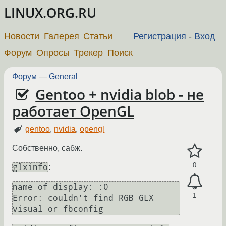
LINUX.ORG.RU
Новости
Галерея
Статьи
Регистрация
-
Вход
Форум
Опросы
Трекер
Поиск
Форум
—
General
Gentoo + nvidia blob - не
работает OpenGL
gentoo
,
nvidia
,
opengl
Собственно, сабж.
0
glxinfo
:
name of display: :0

1
Error: couldn't find RGB GLX 