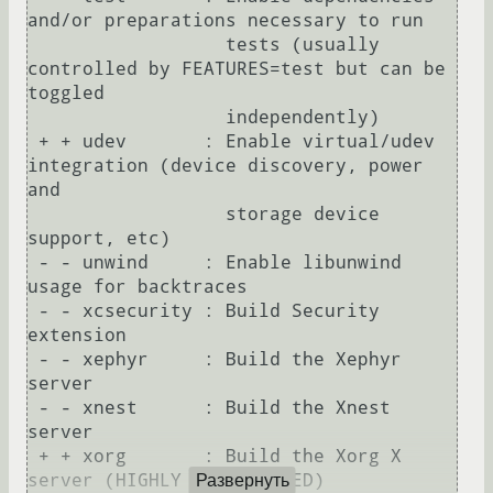
and/or preparations necessary to run

                  tests (usually 
controlled by FEATURES=test but can be 
toggled

                  independently)

 + + udev       : Enable virtual/udev 
integration (device discovery, power 
and

                  storage device 
support, etc)

 - - unwind     : Enable libunwind 
usage for backtraces

 - - xcsecurity : Build Security 
extension

 - - xephyr     : Build the Xephyr 
server

 - - xnest      : Build the Xnest 
server

 + + xorg       : Build the Xorg X 
server (HIGHLY RECOMMENDED)

Развернуть