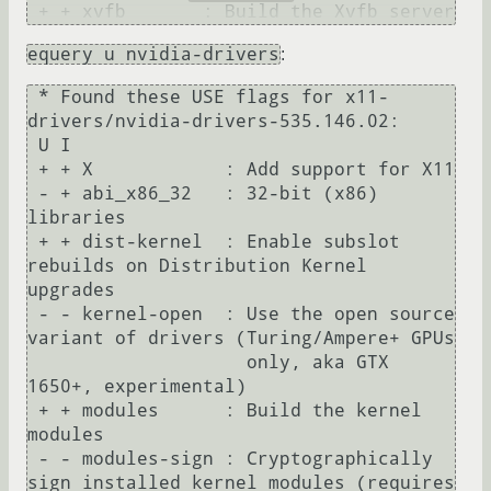
equery u nvidia-drivers
:
 * Found these USE flags for x11-
drivers/nvidia-drivers-535.146.02:

 U I

 + + X            : Add support for X11

 - + abi_x86_32   : 32-bit (x86) 
libraries

 + + dist-kernel  : Enable subslot 
rebuilds on Distribution Kernel 
upgrades

 - - kernel-open  : Use the open source 
variant of drivers (Turing/Ampere+ GPUs

                    only, aka GTX 
1650+, experimental)

 + + modules      : Build the kernel 
modules

 - - modules-sign : Cryptographically 
sign installed kernel modules (requires
