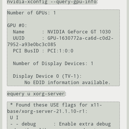
nvidia-xconfig --query-gpu-info
:
Number of GPUs: 1

GPU #0:

  Name      : NVIDIA GeForce GT 1030

  UUID      : GPU-1630772a-ca6d-c0d2-
7952-a93e0bc3c085

  PCI BusID : PCI:1:0:0

  Number of Display Devices: 1

  Display Device 0 (TV-1):

equery u xorg-server
:
 * Found these USE flags for x11-
base/xorg-server-21.1.10-r1:

 U I

 - - debug      : Enable extra debug 