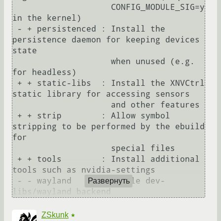
                    CONFIG_MODULE_SIG=y 
in the kernel)

 - + persistenced : Install the 
persistence daemon for keeping devices 
state

                    when unused (e.g. 
for headless)

 + + static-libs  : Install the XNVCtrl 
static library for accessing sensors

                    and other features

 + + strip        : Allow symbol 
stripping to be performed by the ebuild 
for

                    special files

 + + tools        : Install additional 
tools such as nvidia-settings

 - - wayland      : Enable dev-
Развернуть
ZSkunk
★