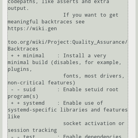
codepaths, like asserts and extra 
output.

                  If you want to get 
meaningful backtraces see 
https://wiki.gen

too.org/wiki/Project:Quality_Assurance/
Backtraces

 + + minimal    : Install a very 
minimal build (disables, for example, 
plugins,

                  fonts, most drivers, 
non-critical features)

 - - suid       : Enable setuid root 
program(s)

 + + systemd    : Enable use of 
systemd-specific libraries and features 
like

                  socket activation or 
session tracking

 - - test       : Enable dependencies 