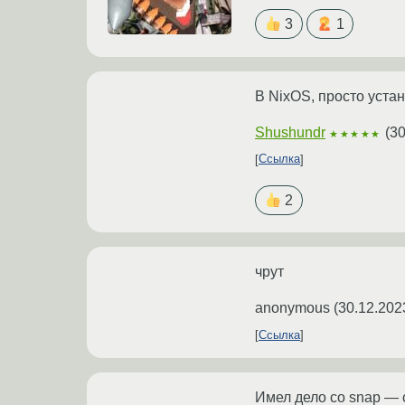
3
1
В NixOS, просто устан
Shushundr
(
30
★★★★★
Ссылка
2
чрут
anonymous
(
30.12.202
Ссылка
Имел дело со snap — 