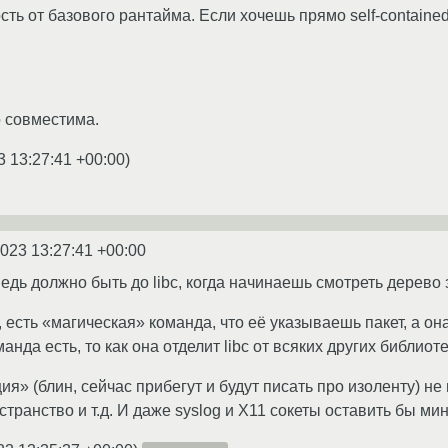
ть от базового рантайма. Если хочешь прямо self-containe
 совместима.
3 13:27:41 +00:00
)
2023 13:27:41 +00:00
ведь должно быть до libc, когда начинаешь смотреть дерево
ь, есть «магическая» команда, что её указываешь пакет, а он
оманда есть, то как она отделит libc от всяких других библи
я» (блин, сейчас прибегут и будут писать про изоленту) не
странство и т.д. И даже syslog и X11 сокеты оставить бы м