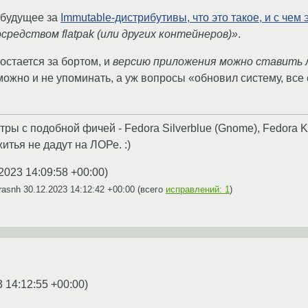
 будущее за
Immutable-дистрибутивы, что это такое, и с чем 
осредством flatpak (или других контейнеров)»
.
 остается за бортом, и
версию приложения можно ставить
ожно и не упоминать, а уж вопросы «обновил систему, все 
ы с подобной фичей - Fedora Silverblue (Gnome), Fedora Kin
житья не дадут на ЛОРе. :)
2023 14:09:58 +00:00
)
rasnh
30.12.2023 14:12:42 +00:00
(всего
исправлений: 1
)
3 14:12:55 +00:00
)