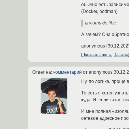
обычно есть зависимос
(Docker, podman).
вплоть до libc
А зачем? Она обратно
anonymous
(
30.12.202
Показать ответы
Ссылка
Ответ на:
комментарий
от anonymous
30.12.
Ну, по логике, проще 
То есть я хотел узнат
куда. И, если такая к
И мне полная «изоляци
сетевое адресное про