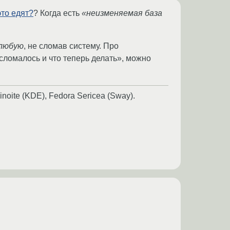
это едят?
? Когда есть
«неизменяемая база
 любую
, не сломав систему. Про
сломалось и что теперь делать», можно
oite (KDE), Fedora Sericea (Sway).