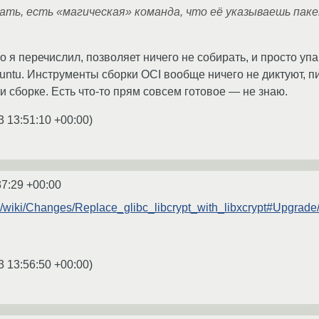
нать, есть «магическая» команда, что её указываешь пакет
что я перечислил, позволяет ничего не собирать, и просто
untu. Инструменты сборки OCI вообще ничего не диктуют, пи
и сборке. Есть что-то прям совсем готовое — не знаю.
3 13:51:10 +00:00
)
37:29 +00:00
org/wiki/Changes/Replace_glibc_libcrypt_with_libxcrypt#Upgrade
3 13:56:50 +00:00
)