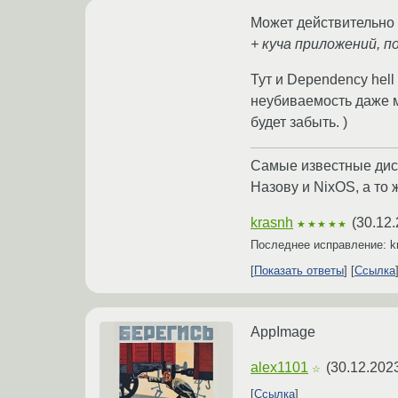
Может действительно
+ куча приложений, п
Тут и Dependency hell
неубиваемость даже м
будет забыть. )
Самые известные дистр
Назову и NixOS, а то 
krasnh
(
30.12.
★★★★★
Последнее исправление: k
Показать ответы
Ссылка
AppImage
alex1101
(
30.12.202
☆
Ссылка