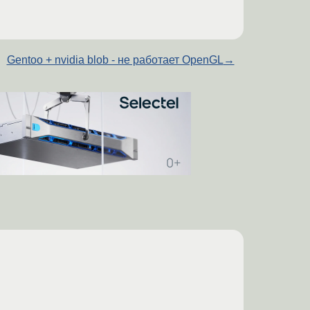
Gentoo + nvidia blob - не работает OpenGL
→