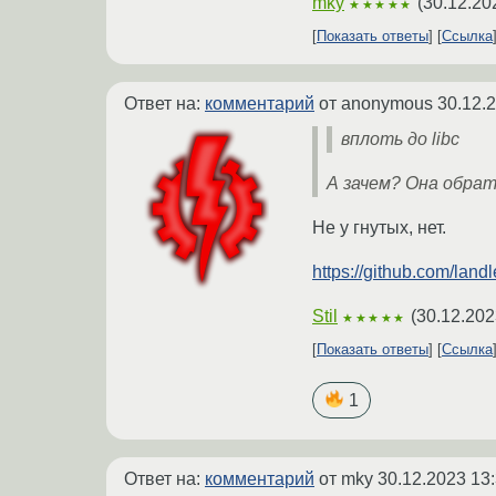
mky
(
30.12.20
★★★★★
Показать ответы
Ссылка
Ответ на:
комментарий
от anonymous
30.12.
вплоть до libc
А зачем? Она обра
Не у гнутых, нет.
https://github.com/land
Stil
(
30.12.202
★★★★★
Показать ответы
Ссылка
1
Ответ на:
комментарий
от mky
30.12.2023 13