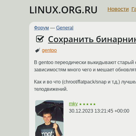
LINUX.ORG.RU
Новости
Г
Форум
—
General
Сохранить бинарник
gentoo
В gentoo переодически выкидывают старый со
зависимостям много чего и мешает обновлят
Как и во что (chroot/flatpack/snap и т.д.) л
телодвижений.
mky
★★★★★
30.12.2023 13:21:45 +00:00