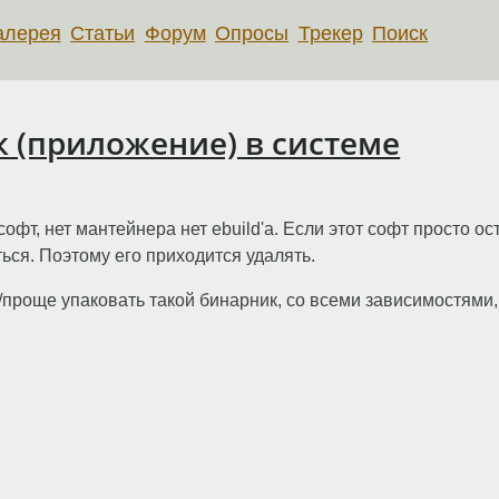
алерея
Статьи
Форум
Опросы
Трекер
Поиск
 (приложение) в системе
фт, нет мантейнера нет ebuild'a. Если этот софт просто ост
ься. Поэтому его приходится удалять.
учше/проще упаковать такой бинарник, со всеми зависимостям