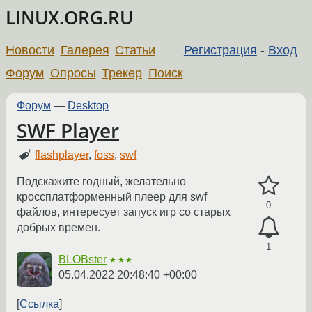
LINUX.ORG.RU
Новости
Галерея
Статьи
Регистрация
-
Вход
Форум
Опросы
Трекер
Поиск
Форум
—
Desktop
SWF Player
flashplayer
,
foss
,
swf
Подскажите годный, желательно
кроссплатформенный плеер для swf
0
файлов, интересует запуск игр со старых
добрых времен.
1
BLOBster
★★★
05.04.2022 20:48:40 +00:00
Ссылка