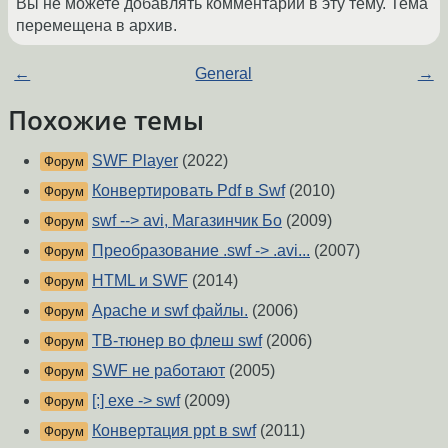
Вы не можете добавлять комментарии в эту тему. Тема
перемещена в архив.
←
General
→
Похожие темы
SWF Player
(2022)
Форум
Конвертировать Pdf в Swf
(2010)
Форум
swf --> avi, Магазинчик Бо
(2009)
Форум
Преобразование .swf -> .avi...
(2007)
Форум
HTML и SWF
(2014)
Форум
Apache и swf файлы.
(2006)
Форум
ТВ-тюнер во флеш swf
(2006)
Форум
SWF не работают
(2005)
Форум
[:] exe -> swf
(2009)
Форум
Конвертация ppt в swf
(2011)
Форум