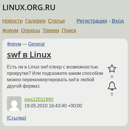
LINUX.ORG.RU
Новости
Галерея
Статьи
Регистрация
-
Вход
Форум
Опросы
Трекер
Поиск
Форум
—
General
swf в Linux
Есть ли в Linux swf плеер с возможностью
прокрутки? Или подскажите каким способом
0
можно переконвертировать swf в любой
другой формат.
0
gws12011990
19.05.2010 16:43:40 +00:00
Ссылка