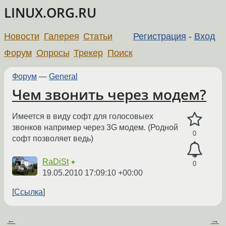
LINUX.ORG.RU
Новости
Галерея
Статьи
Регистрация
-
Вход
Форум
Опросы
Трекер
Поиск
Форум
—
General
Чем звонить через модем?
Имеется в виду софт для голосовыех
звонков например через 3G модем. (Родной
0
софт позволяет ведь)
RaDiSt
★
0
19.05.2010 17:09:10 +00:00
Ссылка
←
→