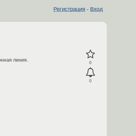
Регистрация
-
Вход
онная линия.
0
0