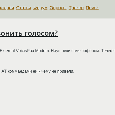
алерея
Статьи
Форум
Опросы
Трекер
Поиск
вонить голосом?
s External Voice/Fax Modem. Наушники с микрофоном. Телеф
с AT коммандами ни к чему не привели.