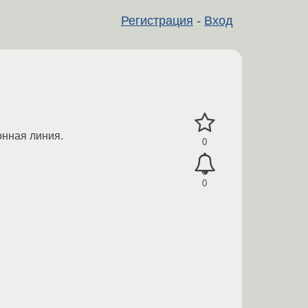
Регистрация
-
Вход
онная линия.
0
0