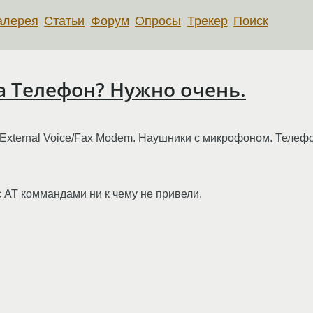
алерея
Статьи
Форум
Опросы
Трекер
Поиск
а Телефон? Нужно очень.
s External Voice/Fax Modem. Наушники с микрофоном. Телеф
с AT коммандами ни к чему не привели.