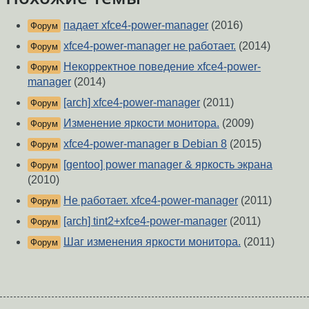
падает xfce4-power-manager
(2016)
Форум
xfce4-power-manager не работает.
(2014)
Форум
Некорректное поведение xfce4-power-
Форум
manager
(2014)
[arch] xfce4-power-manager
(2011)
Форум
Изменение яркости монитора.
(2009)
Форум
xfce4-power-manager в Debian 8
(2015)
Форум
[gentoo] power manager & яркость экрана
Форум
(2010)
Не работает. xfce4-power-manager
(2011)
Форум
[arch] tint2+xfce4-power-manager
(2011)
Форум
Шаг изменения яркости монитора.
(2011)
Форум