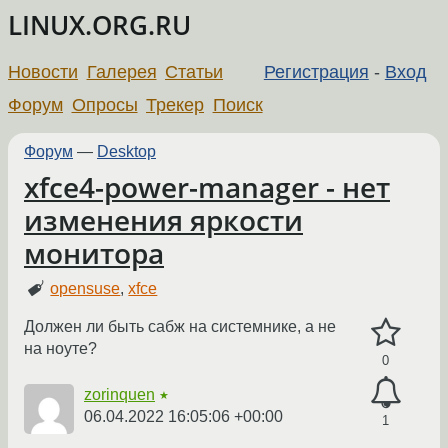
LINUX.ORG.RU
Новости
Галерея
Статьи
Регистрация
-
Вход
Форум
Опросы
Трекер
Поиск
Форум
—
Desktop
xfce4-power-manager - нет
изменения яркости
монитора
opensuse
,
xfce
Должен ли быть сабж на системнике, а не
на ноуте?
0
zorinquen
★
06.04.2022 16:05:06 +00:00
1