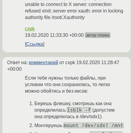
unable to connect to X server: connection
refused xinit: server error xauth: error in locking
authority file /root/.Xauthority
cxpk
19.02.2020 11:33:30 +00:00
автор топика
Ссылка
Ответ на:
комментарий
от cxpk
19.02.2020 11:28:47
+00:00
Если тебе нужны только файлы, при
условии что они сохранились, то легко
можно обойтись и без иксов:
Берешь флешку, смотришь как она
lsblk -f
определилась
(допустим
она определилась в /dev/sdx1)
mount /dev/sdx1 /mnt
Монтируешь