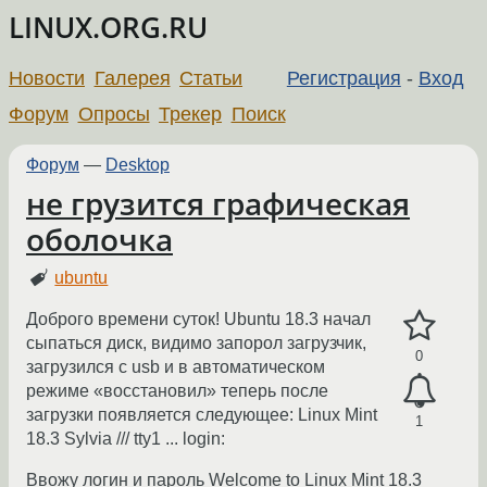
LINUX.ORG.RU
Новости
Галерея
Статьи
Регистрация
-
Вход
Форум
Опросы
Трекер
Поиск
Форум
—
Desktop
не грузится графическая
оболочка
ubuntu
Доброго времени суток! Ubuntu 18.3 начал
сыпаться диск, видимо запорол загрузчик,
0
загрузился с usb и в автоматическом
режиме «восстановил» теперь после
загрузки появляется следующее: Linux Mint
1
18.3 Sylvia /// tty1 ... login:
Ввожу логин и пароль Welcome to Linux Mint 18.3