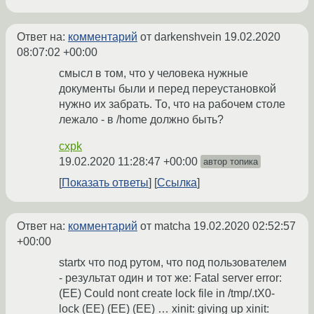
Ответ на:
комментарий
от darkenshvein
19.02.2020
08:07:02 +00:00
смысл в том, что у человека нужные
документы были и перед переустановкой
нужно их забрать. То, что на рабочем столе
лежало - в /home должно быть?
cxpk
19.02.2020 11:28:47 +00:00
автор топика
Показать ответы
Ссылка
Ответ на:
комментарий
от matcha
19.02.2020 02:52:57
+00:00
startx что под рутом, что под пользователем
- результат один и тот же: Fatal server error:
(EE) Could nont create lock file in /tmp/.tX0-
lock (EE) (EE) (EE) … xinit: giving up xinit: