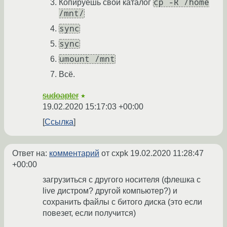
cp -R /home
Копируешь свой каталог
/mnt/
sync
sync
umount /mnt
Всё.
sudoapter
★
19.02.2020 15:17:03 +00:00
Ссылка
Ответ на:
комментарий
от cxpk
19.02.2020 11:28:47
+00:00
загрузиться с другого носителя (флешка с
live дистром? другой компьютер?) и
сохранить файлы с битого диска (это если
повезет, если получится)