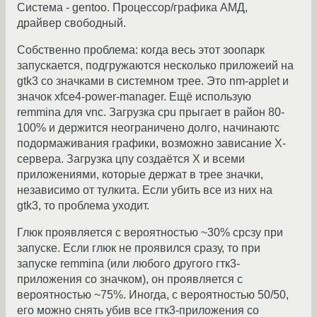
Система - gentoo. Процессор/графика АМД,
драйвер свободный.
Собственно проблема: когда весь этот зоопарк
запускается, подгружаются несколько приложеий на
gtk3 со значками в системном трее. Это nm-applet и
значок xfce4-power-manager. Ещё использую
remmina для vnc. Загрузка cpu прыгает в район 80-
100% и держится неограничено долго, начинаютс
подормаживания графики, возможно зависание Х-
сервера. Загрузка цпу создаётся Х и всеми
приложениями, которые держат в трее значки,
независимо от тулкита. Если убить все из них на
gtk3, то проблема уходит.
Глюк проявляется с вероятностью ~30% срсзу при
запуске. Если глюк не проявился сразу, то при
запуске remmina (или любого другого гтк3-
приложения со значком), он проявляется с
вероятностью ~75%. Иногда, с вероятностью 50/50,
его можно снять убив все гтк3-приложения со