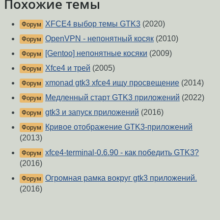
Похожие темы
XFCE4 выбор темы GTK3
(2020)
Форум
OpenVPN - непонятный косяк
(2010)
Форум
[Gentoo] непонятные косяки
(2009)
Форум
Xfce4 и трей
(2005)
Форум
xmonad gtk3 xfce4 ищу просвещение
(2014)
Форум
Медленный старт GTK3 приложений
(2022)
Форум
gtk3 и запуск приложений
(2016)
Форум
Кривое отображение GTK3-приложений
Форум
(2013)
xfce4-terminal-0.6.90 - как победить GTK3?
Форум
(2016)
Огромная рамка вокруг gtk3 приложений.
Форум
(2016)