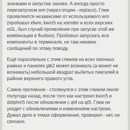
значками и запустив заново. А иногда просто
перезапуском wm (через опцию --replace). Глюк
проявляется независимо от используемого wm
(пробовал xfwm, kwin5 на xrender и всех версиях
oGL, был случай проявления при запуске этой же
комбинации в fluxbox). Пробовал запускать все
компоненты в терминале, но там никаких
сообщений по этому поводу.
Ещё параллельно с этим глюком на всех оконных
рамках и панелях gtk2 может возникать (а может не
возникать) небольшой квадрат выбитых пикселей в
районе верхнего правого угла.
Самое противное - столкнулся с этим глюком около
полугода назад, после того как настроил kwin5 и
dolphin5 после обновления с qt4 на qt5. Глюк не
уходит с обновлениями и изменением настроек.
Думал дело в темах оформления, проверил - нет, не
связано.