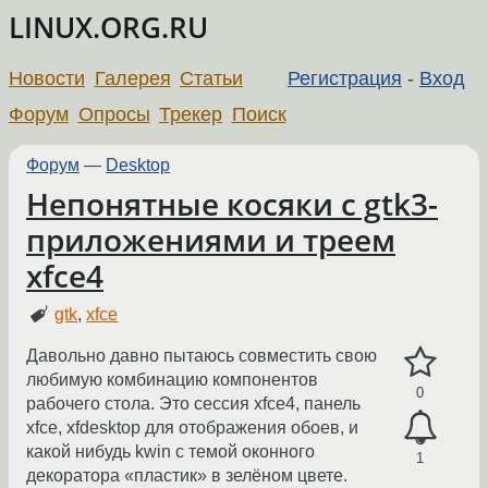
LINUX.ORG.RU
Новости
Галерея
Статьи
Регистрация
-
Вход
Форум
Опросы
Трекер
Поиск
Форум
—
Desktop
Непонятные косяки с gtk3-
приложениями и треем
xfce4
gtk
,
xfce
Давольно давно пытаюсь совместить свою
любимую комбинацию компонентов
0
рабочего стола. Это сессия xfce4, панель
xfce, xfdesktop для отображения обоев, и
какой нибудь kwin с темой оконного
1
декоратора «пластик» в зелёном цвете.