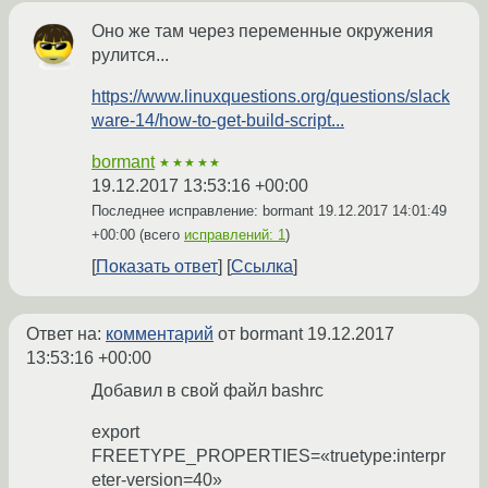
Оно же там через переменные окружения
рулится...
https://www.linuxquestions.org/questions/slack
ware-14/how-to-get-build-script...
bormant
★★★★★
19.12.2017 13:53:16 +00:00
Последнее исправление: bormant
19.12.2017 14:01:49
+00:00
(всего
исправлений: 1
)
Показать ответ
Ссылка
Ответ на:
комментарий
от bormant
19.12.2017
13:53:16 +00:00
Добавил в свой файл bashrc
export
FREETYPE_PROPERTIES=«truetype:interpr
eter-version=40»