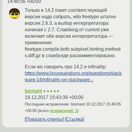
14:46:56 +00:00
Только в 14.2 пакет соответствующей
версии надо собрать, ибо freetype штатно
версии 2.6.3, а выбор интерпретатора
начиная с 2.7. Слакбилд от current уже
включает обе версии интерпретатора —
применение
freetype.compile.both.subpixel.hinting.method
s.diff.gz в слакбилде раскомментировано.
Если же говорить про 14.2 и infinality:
https://www.linuxquestions.org/questions/slack
ware-14/infinality-on-slackware...
bormant
★★★★★
19.12.2017 15:43:39 +00:00
Последнее исправление: bormant
19.12.2017 15:49:05
+00:00
(всего
исправлений: 1
)
Показать ответы
Ссылка