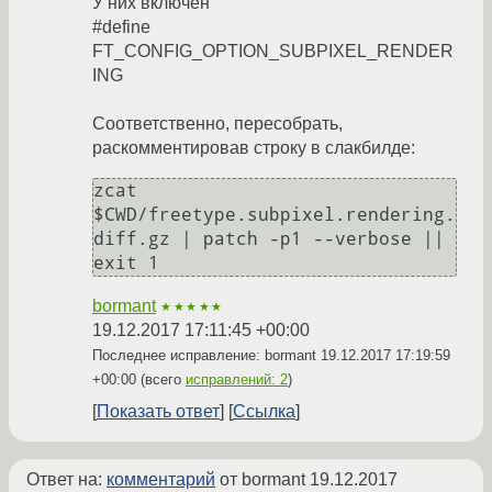
У них включен
#define
FT_CONFIG_OPTION_SUBPIXEL_RENDER
ING
Соответственно, пересобрать,
раскомментировав строку в слакбилде:
zcat 
$CWD/freetype.subpixel.rendering.
diff.gz | patch -p1 --verbose || 
exit 1
bormant
★★★★★
19.12.2017 17:11:45 +00:00
Последнее исправление: bormant
19.12.2017 17:19:59
+00:00
(всего
исправлений: 2
)
Показать ответ
Ссылка
Ответ на:
комментарий
от bormant
19.12.2017