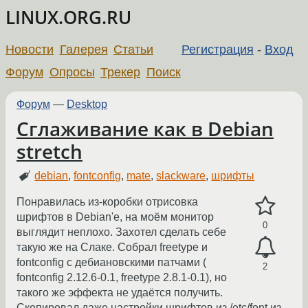
LINUX.ORG.RU
Новости
Галерея
Статьи
Регистрация
-
Вход
Форум
Опросы
Трекер
Поиск
Форум
—
Desktop
Сглаживание как в Debian
stretch
debian
,
fontconfig
,
mate
,
slackware
,
шрифты
Понравилась из-коробки отрисовка
шрифтов в Debian'е, на моём монитор
0
выглядит неплохо. Захотел сделать себе
такую же на Слаке. Собрал freetype и
fontconfig с дебиановскими патчами (
2
fontconfig 2.12.6-0.1, freetype 2.8.1-0.1), но
такого же эффекта не удаётся получить.
Скопировал даже настройки шрифтов из /etc/font из