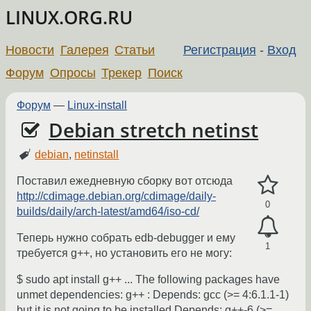
LINUX.ORG.RU
Новости
Галерея
Статьи
Регистрация
-
Вход
Форум
Опросы
Трекер
Поиск
Форум
—
Linux-install
Debian stretch netinst
debian
,
netinstall
Поставил ежедневную сборку вот отсюда
http://cdimage.debian.org/cdimage/daily-
0
builds/daily/arch-latest/amd64/iso-cd/
Теперь нужно собрать edb-debugger и ему
1
требуется g++, но установить его не могу:
$ sudo apt install g++ ... The following packages have
unmet dependencies: g++ : Depends: gcc (>= 4:6.1.1-1)
but it is not going to be installed Depends: g++-6 (>=