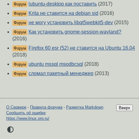
lubuntu-desktop как поставить
(2017)
Форум
Krita не ставится на debian sid
(2016)
Форум
не могу установить libqt5webkit5-dev
(2015)
Форум
Как установить gnome-session-wayland?
Форум
(2016)
Firefox 60 esr (52) не ставится на Ubuntu 16.04
Форум
(2018)
ubuntu mssql msodbcsql
(2018)
Форум
сломал пакетный менеджер
(2013)
Форум
О Сервере
-
Правила форума
-
Разметка Markdown
Вверх
Сообщить об ошибке
https://www.linux.org.ru/