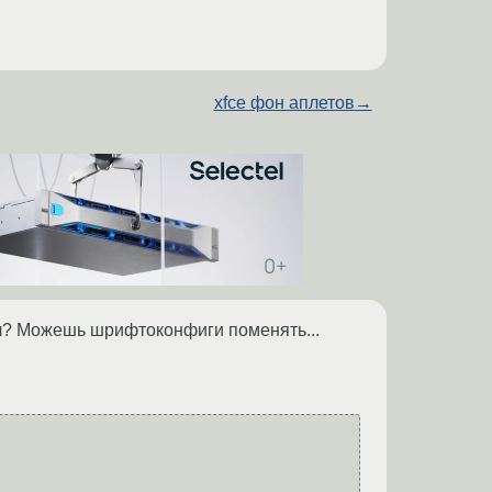
xfce фон аплетов
→
ал? Можешь шрифтоконфиги поменять...