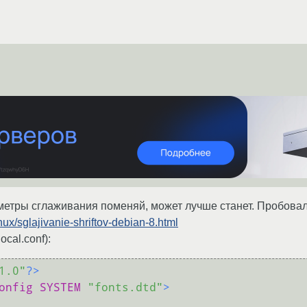
аметры сглаживания поменяй, может лучше станет. Пробов
inux/sglajivanie-shriftov-debian-8.html
local.conf):
1.0"
?>
onfig
SYSTEM
"fonts.dtd"
>