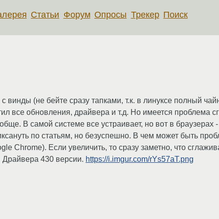
алерея
Статьи
Форум
Опросы
Трекер
Поиск
 винды (не бейте сразу тапками, т.к. в линуксе полный чайн
тил все обновления, драйвера и т.д. Но имеется проблема 
обще. В самой системе все устраивает, но вот в браузерах -
ксануть по статьям, но безуспешно. В чем может быть проб
gle Chrome). Если увеличить, то сразу заметно, что сглажи
о. Драйвера 430 версии.
https://i.imgur.com/rYs57aT.png