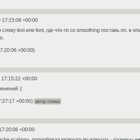
 17:15:08 +00:00
о слову text или font, где что-то со smoothing поставь on, в 
о.
7:20:06 +00:00
)
 17:15:22 +00:00
енений :(
7:27:17 +00:00
)
автор топика
17:20:06 +00:00
che scaling», попробовал включать/выключать - разницы не