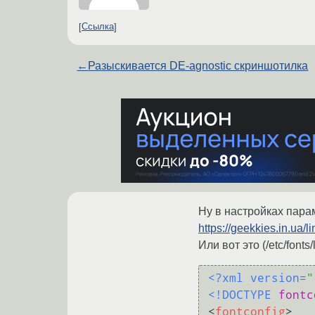
Ссылка
←
Разыскивается DE-agnostic скриншотилка
Ну в настройках пар
https://geekkies.in.ua/l
Или вот это (/etc/fonts/
<?xml version=
"
<!DOCTYPE 
fontc
<
fontconfig
>