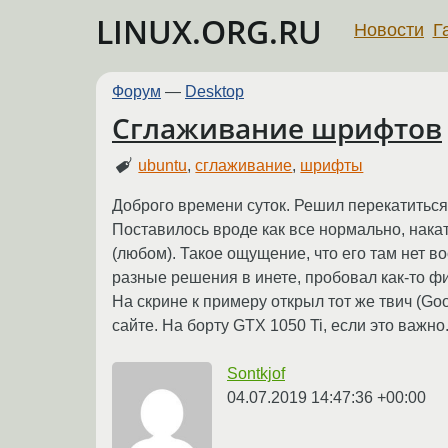
LINUX.ORG.RU
Новости
Г
Форум
—
Desktop
Сглаживание шрифтов
ubuntu
,
сглаживание
,
шрифты
Доброго времени суток. Решил перекатиться с
Поставилось вроде как все нормально, нака
(любом). Такое ощущение, что его там нет во
разные решения в инете, пробовал как-то фи
На скрине к примеру открыл тот же твич (Goo
сайте. На борту GTX 1050 Ti, если это важн
Sontkjof
04.07.2019 14:47:36 +00:00