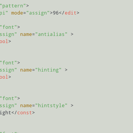
"pattern"
>
pi"
mode
=
"assign"
>
96
</
edit
>
"font"
>
ssign"
name
=
"antialias"
 >
ool
>
"font"
>
ssign"
name
=
"hinting"
 >
ool
>
"font"
>
ssign"
name
=
"hintstyle"
 >
ight
</
const
>