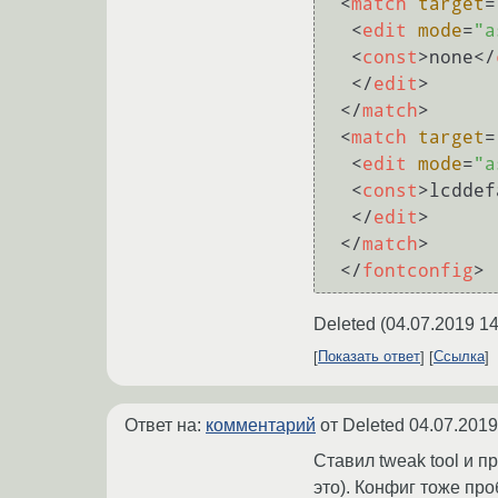
<
match
target
=
<
edit
mode
=
"a
<
const
>
none
</
</
edit
>
</
match
>
<
match
target
=
<
edit
mode
=
"a
<
const
>
lcddef
</
edit
>
</
match
>
</
fontconfig
>
Deleted
(
04.07.2019 14
Показать ответ
Ссылка
Ответ на:
комментарий
от Deleted
04.07.2019
Ставил tweak tool и п
это). Конфиг тоже про