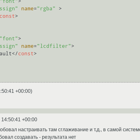
"font"
>
ssign"
name
=
"rgba"
 >
const
>
"font"
>
ssign"
name
=
"lcdfilter"
>
ault
</
const
>
:50:41 +00:00
)
 14:50:41 +00:00
робовал настраивать там сглаживание и т.д., в самой систем
бовал создавать - результата нет