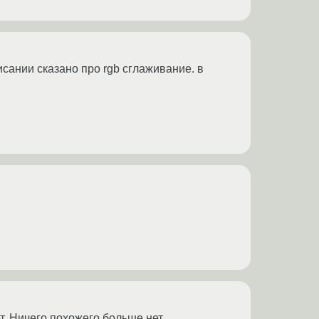
описании сказано про rgb сглаживание. в
т. Ничего похожего больше нет