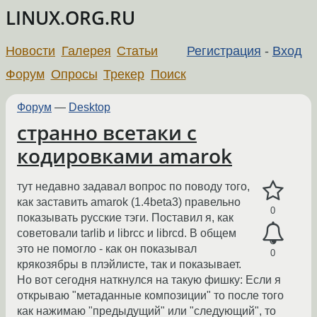
LINUX.ORG.RU
Новости
Галерея
Статьи
Регистрация
-
Вход
Форум
Опросы
Трекер
Поиск
Форум
—
Desktop
странно всетаки с
кодировками amarok
тут недавно задавал вопрос по поводу того,
как заставить amarok (1.4beta3) правельно
0
показывать русские тэги. Поставил я, как
советовали tarlib и librcc и librcd. В общем
это не помогло - как он показывал
0
крякозябры в плэйлисте, так и показывает.
Но вот сегодня наткнулся на такую фишку: Если я
открываю "метаданные композиции" то после того
как нажимаю "предыдущий" или "следующий", то