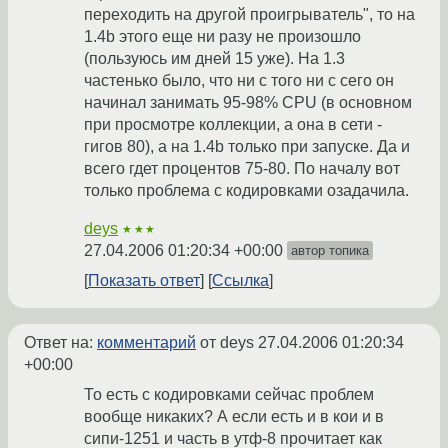
переходить на другой проигрыватель", то на
1.4b этого еще ни разу не произошло
(пользуюсь им дней 15 уже). На 1.3
частенько было, что ни с того ни с сего он
начинал занимать 95-98% CPU (в основном
при просмотре коллекции, а она в сети -
гигов 80), а на 1.4b только при запуске. Да и
всего гдет процентов 75-80. По началу вот
только проблема с кодировками озадачила.
deys
★★★
27.04.2006 01:20:34 +00:00
автор топика
Показать ответ
Ссылка
Ответ на:
комментарий
от deys
27.04.2006 01:20:34
+00:00
То есть с кодировками сейчас проблем
вообще никаких? А если есть и в кои и в
сипи-1251 и часть в утф-8 прочитает как