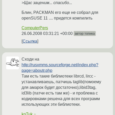
>Щас заценим... спасибо...
Блин, PACKMAN его еще не собрал для
openSUSE 11 .... придется компилить
ComputerPers
26.06.2008 03:31:21 +00:00
автор топика
Ссылка
Сходи на
http://rusxmms.sourceforge.net/index.php?
page=aboutr.php
Там есть такие библиотеки librcd, lircc -
устанавливаешь, патчишь taglib(помоему
для амарок будет достаточно),libid3tag,
id3lib (патчи есть там же) - и проблема с
кодировками решена для всех программ
использующих эти библиотеки.
koTuk
☆