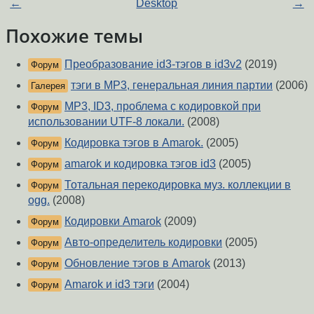
←
Desktop
→
Похожие темы
Преобразование id3-тэгов в id3v2
(2019)
Форум
тэги в MP3, генеральная линия партии
(2006)
Галерея
MP3, ID3, проблема с кодировкой при
Форум
использовании UTF-8 локали.
(2008)
Кодировка тэгов в Amarok.
(2005)
Форум
amarok и кодировка тэгов id3
(2005)
Форум
Тотальная перекодировка муз. коллекции в
Форум
ogg.
(2008)
Кодировки Amarok
(2009)
Форум
Авто-определитель кодировки
(2005)
Форум
Обновление тэгов в Amarok
(2013)
Форум
Amarok и id3 тэги
(2004)
Форум