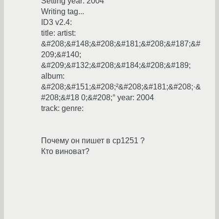
Setting year: 2004
Writing tag...
ID3 v2.4:
title: artist:
&#208;&#148;&#208;&#181;&#208;&#187;&#
209;&#140;
&#209;&#132;&#208;&#184;&#208;&#189;
album:
&#208;&#151;&#208;²&#208;&#181;&#208;·&
#208;&#18 0;&#208;° year: 2004
track: genre:
Почему он пишет в cp1251 ?
Кто виноват?