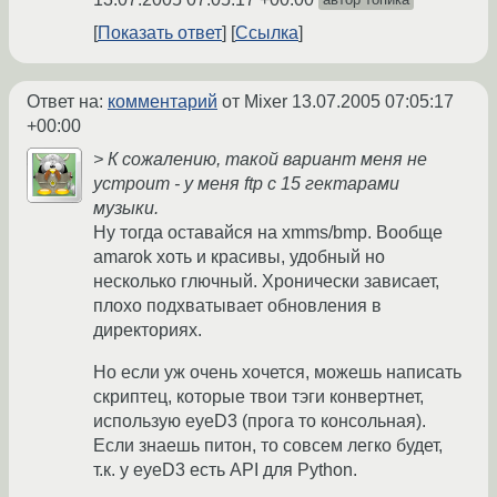
Показать ответ
Ссылка
Ответ на:
комментарий
от Mixer
13.07.2005 07:05:17
+00:00
> К сожалению, такой вариант меня не
устроит - у меня ftp с 15 гектарами
музыки.
Ну тогда оставайся на xmms/bmp. Вообще
amarok хоть и красивы, удобный но
несколько глючный. Хронически зависает,
плохо подхватывает обновления в
директориях.
Но если уж очень хочется, можешь написать
скриптец, которые твои тэги конвертнет,
использую eyeD3 (прога то консольная).
Если знаешь питон, то совсем легко будет,
т.к. у eyeD3 есть API для Python.