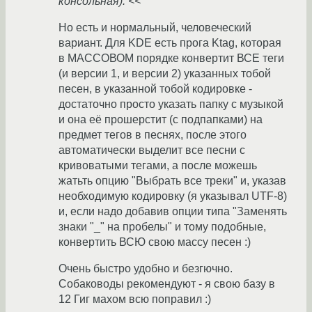
консольная). <<
Но есть и нормальный, человеческий
вариант. Для KDE есть прога Ktag, которая
в МАССОВОМ порядке конвертит ВСЕ теги
(и версии 1, и версии 2) указанных тобой
песен, в указанной тобой кодировке -
достаточно просто указать папку с музыкой
и она её прошерстит (с подпапками) на
предмет тегов в песнях, после этого
автоматически выделит все песни с
кривоватыми тегами, а после можешь
жатьть опцию "Выбрать все треки" и, указав
необходимую кодировку (я указывал UTF-8)
и, если надо добавив опции типа "Заменять
знаки "_" на пробелы" и тому подобные,
конвертить ВСЮ свою массу песен :)
Очень быстро удобно и безгючно.
Собаководы рекомендуют - я свою базу в
12 Гиг махом всю поправил :)