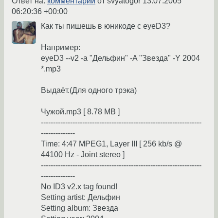
Ответ на:
комментарий
от svyatogor
13.07.2005
06:20:36 +00:00
Как ты пишешь в юникоде c eyeD3?
Например:
eyeD3 --v2 -a "Дельфин" -A "Звезда" -Y 2004
*.mp3
Выдаёт.(Для одного трэка)
Чужой.mp3 [ 8.78 MB ]
------------------------------------------------------------------
--------------
Time: 4:47 MPEG1, Layer III [ 256 kb/s @
44100 Hz - Joint stereo ]
------------------------------------------------------------------
--------------
No ID3 v2.x tag found!
Setting artist: Дельфин
Setting album: Звезда