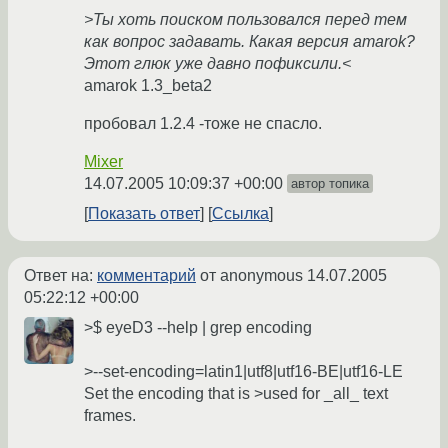
>Ты хоть поиском пользовался перед тем
как вопрос задавать. Какая версия amarok?
Этот глюк уже давно пофиксили.<
amarok 1.3_beta2
пробовал 1.2.4 -тоже не спасло.
Mixer
14.07.2005 10:09:37 +00:00
автор топика
Показать ответ
Ссылка
Ответ на:
комментарий
от anonymous
14.07.2005
05:22:12 +00:00
>$ eyeD3 --help | grep encoding
>--set-encoding=latin1|utf8|utf16-BE|utf16-LE
Set the encoding that is >used for _all_ text
frames.