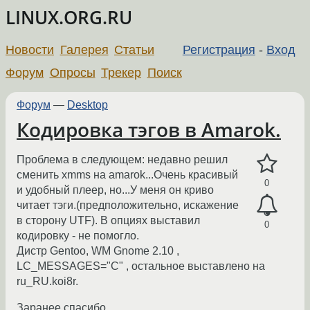
LINUX.ORG.RU
Новости
Галерея
Статьи
Регистрация
-
Вход
Форум
Опросы
Трекер
Поиск
Форум
—
Desktop
Кодировка тэгов в Amarok.
Проблема в следующем: недавно решил
сменить xmms на amarok...Очень красивый
0
и удобный плеер, но...У меня он криво
читает тэги.(предположительно, искажение
в сторону UTF). В опциях выставил
0
кодировку - не помогло.
Дистр Gentoo, WM Gnome 2.10 ,
LC_MESSAGES="C" , остальное выставлено на
ru_RU.koi8r.
Заранее спасибо.