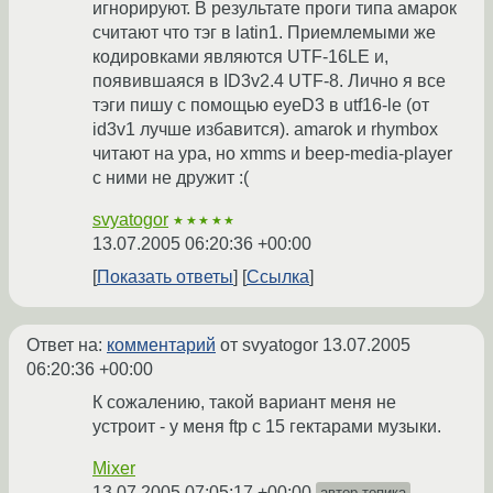
игнорируют. В результате проги типа амарок
считают что тэг в latin1. Приемлемыми же
кодировками являются UTF-16LE и,
появившаяся в ID3v2.4 UTF-8. Лично я все
тэги пишу с помощью eyeD3 в utf16-le (от
id3v1 лучше избавится). amarok и rhymbox
читают на ура, но xmms и beep-media-player
с ними не дружит :(
svyatogor
★★★★★
13.07.2005 06:20:36 +00:00
Показать ответы
Ссылка
Ответ на:
комментарий
от svyatogor
13.07.2005
06:20:36 +00:00
К сожалению, такой вариант меня не
устроит - у меня ftp с 15 гектарами музыки.
Mixer
13.07.2005 07:05:17 +00:00
автор топика