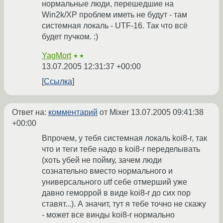
нормальные люди, перешедшие на
Win2k/XP проблем иметь не будут - там
системная локаль - UTF-16. Так что всё
будет пучком. :)
YagMort
★★
13.07.2005 12:31:37 +00:00
Ссылка
Ответ на:
комментарий
от Mixer
13.07.2005 09:41:38
+00:00
Впрочем, у тебя системная локаль koi8-r, так
что и теги тебе надо в koi8-r переделывать
(хоть убей не пойму, зачем люди
сознательно вместо нормального и
универсального utf себе отмерший уже
давно геморрой в виде koi8-r до сих пор
ставят...). А значит, тут я тебе точно не скажу
- может все винды koi8-r нормально