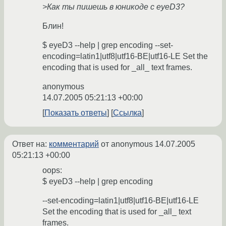
>Как ты пишешь в юникоде c eyeD3?
Блин!
$ eyeD3 --help | grep encoding --set-
encoding=latin1|utf8|utf16-BE|utf16-LE Set the
encoding that is used for _all_ text frames.
anonymous
14.07.2005 05:21:13 +00:00
Показать ответы
Ссылка
Ответ на:
комментарий
от anonymous
14.07.2005
05:21:13 +00:00
oops:
$ eyeD3 --help | grep encoding
--set-encoding=latin1|utf8|utf16-BE|utf16-LE
Set the encoding that is used for _all_ text
frames.