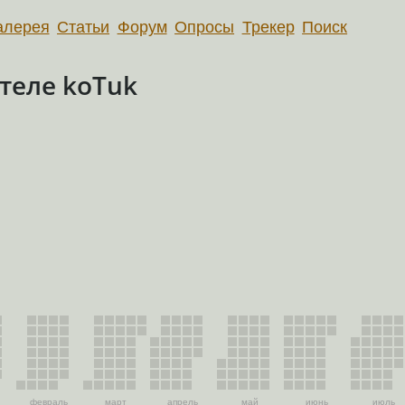
алерея
Статьи
Форум
Опросы
Трекер
Поиск
теле koTuk
февраль
март
апрель
май
июнь
июль