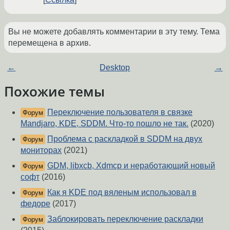
Вы не можете добавлять комментарии в эту тему. Тема
перемещена в архив.
←
Desktop
→
Похожие темы
Переключение пользователя в связке
Форум
Mandjaro, KDE, SDDM. Что-то пошло не так.
(2020)
Проблема с раскладкой в SDDM на двух
Форум
мониторах
(2021)
GDM, libxcb, Xdmcp и неработающий новый
Форум
софт
(2016)
Как я KDE под вяленым использовал в
Форум
федоре
(2017)
Заблокировать переключение раскладки
Форум