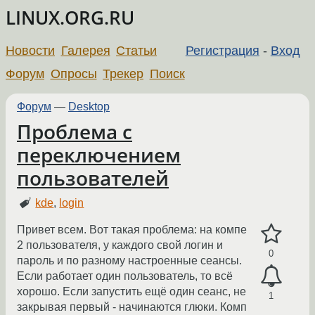
LINUX.ORG.RU
Новости
Галерея
Статьи
Регистрация
-
Вход
Форум
Опросы
Трекер
Поиск
Форум
—
Desktop
Проблема с
переключением
пользователей
kde
,
login
Привет всем. Вот такая проблема: на компе
2 пользователя, у каждого свой логин и
0
пароль и по разному настроенные сеансы.
Если работает один пользователь, то всё
хорошо. Если запустить ещё один сеанс, не
1
закрывая первый - начинаются глюки. Комп