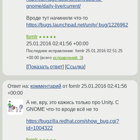
gnome/daily-live/current/
Вроде тут начинили что-то
https://bugs.launchpad.net/unity/ bug/1226962
fornlr
★★★★★
25.01.2016 02:41:56 +00:00
Последнее исправление: fornlr
25.01.2016 02:51:25
+00:00
(всего
исправлений: 3
)
Показать ответ
Ссылка
Ответ на:
комментарий
от fornlr
25.01.2016 02:41:56
+00:00
А не, вру, это кажись только про Unity. C
GNOME что-то вроде всё не то
https://bugzilla.redhat.com/show_bug.cgi?
id=1004322
fornlr