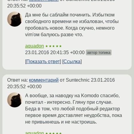
20:35:52 +00:00
Да мне бы саблайм починить. Избытком
свободного времени не избалован, чтобы
пробовать новое. Когда скучно, немного
vim'ом балуюсь разве что.
aquadon
★★★★★
23.01.2016 20:41:35 +00:00
автор топика
Показать ответ
Ссылка
Ответ на:
комментарий
от Suntechnic
23.01.2016
20:35:52 +00:00
А вообще, за наводку на Komodo спасибо,
почитал - интересно. Гляну при случае.
Беда в том, что любой подобный редактор
первое время доставляет неудобства, пока
не привыкнешь и не настроишь.
aquadon
★★★★★