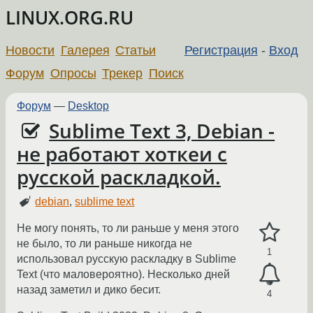
LINUX.ORG.RU
Новости
Галерея
Статьи
Регистрация
-
Вход
Форум
Опросы
Трекер
Поиск
Форум
—
Desktop
Sublime Text 3, Debian -
не работают хоткеи с
русской раскладкой.
debian
,
sublime text
Не могу понять, то ли раньше у меня этого
не было, то ли раньше никогда не
1
использовал русскую раскладку в Sublime
Text (что маловероятно). Несколько дней
назад заметил и дико бесит.
4