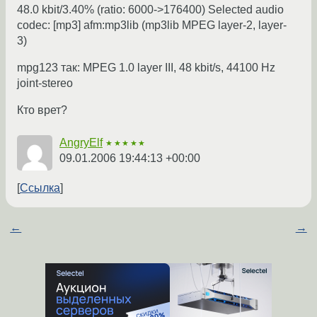
48.0 kbit/3.40% (ratio: 6000->176400) Selected audio
codec: [mp3] afm:mp3lib (mp3lib MPEG layer-2, layer-
3)
mpg123 так: MPEG 1.0 layer III, 48 kbit/s, 44100 Hz
joint-stereo
Кто врет?
AngryElf
★★★★★
09.01.2006 19:44:13 +00:00
Ссылка
←
→