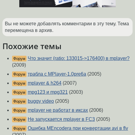
Вы не можете добавлять комментарии в эту тему. Тема
перемещена в архив.
Похожие темы
Что значит (ratio: 133015->176400) в mplayer?
Форум
(2009)
трабла с MPlayer-1.0pre6a
(2005)
Форум
mplayer & h264
(2007)
Форум
mpg123 и mpg321
(2003)
Форум
buggy video
(2005)
Форум
mplayer не работат в иксах
(2006)
Форум
Не запускается mplayer в FC3
(2005)
Форум
Ошибка MEncodera при конвертации avi в flv
Форум
(2007)