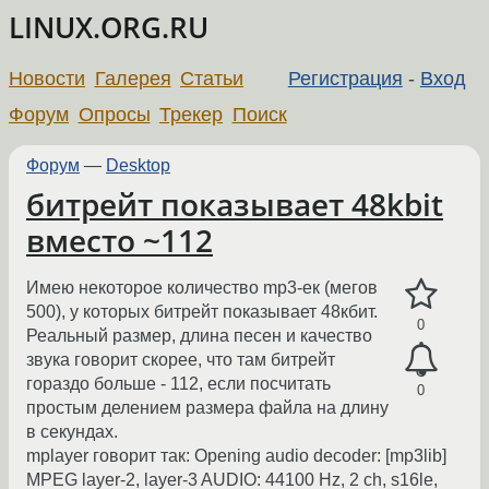
LINUX.ORG.RU
Новости
Галерея
Статьи
Регистрация
-
Вход
Форум
Опросы
Трекер
Поиск
Форум
—
Desktop
битрейт показывает 48kbit
вместо ~112
Имею некоторое количество mp3-ек (мегов
500), у которых битрейт показывает 48кбит.
0
Реальный размер, длина песен и качество
звука говорит скорее, что там битрейт
гораздо больше - 112, если посчитать
0
простым делением размера файла на длину
в секундах.
mplayer говорит так: Opening audio decoder: [mp3lib]
MPEG layer-2, layer-3 AUDIO: 44100 Hz, 2 ch, s16le,