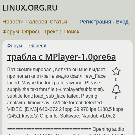
LINUX.ORG.RU
Новости
Галерея
Статьи
Регистрация
-
Вход
Форум
Опросы
Трекер
Поиск
Форум
—
General
трабла с MPlayer-1.0pre6a
Вот скомпилировал , вот что он мне выдает
при попытке открыть видио фаил : ew_Face
0
failed. Maybe the font path is wrong. Please
supply the text font file (~/.mplayer/subfont.ttf).
subtitle font: load_sub_face failed. Playing
0
/mnt/win_f/movie.avi. AVI file format detected.
VIDEO: [DIV3] 640x272 24bpp 29,970 fps 1188,5 kbps
(145,1 kbyte/s) Clip info: Software: Nandub v1.0rc2
===========================================
=============================== Opening audio