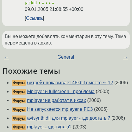
jackill
★★★★★
09.01.2005 21:08:55 +00:00
Ссылка
Вы не можете добавлять комментарии в эту тему. Тема
перемещена в архив.
←
General
→
Похожие темы
битрейт показывает 48kbit вместо ~112
(2006)
Форум
Mplayer и fullscreen - проблема
(2003)
Форум
mplayer не работат в иксах
(2006)
Форум
Не запускается mplayer в FC3
(2005)
Форум
avisynth.dll для mplayer - где достать ?
(2006)
Форум
mplayer - где туплю?
(2003)
Форум