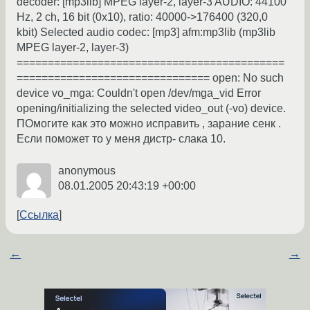
decoder: [mp3lib] MPEG layer-2, layer-3 AUDIO: 44100
Hz, 2 ch, 16 bit (0x10), ratio: 40000->176400 (320,0
kbit) Selected audio codec: [mp3] afm:mp3lib (mp3lib
MPEG layer-2, layer-3)
===========================================
=============================== open: No such
device vo_mga: Couldn't open /dev/mga_vid Error
opening/initializing the selected video_out (-vo) device.
ПОмогите как это можно исправить , зарание сенк .
Если поможет то у меня дистр- слака 10.
anonymous
08.01.2005 20:43:19 +00:00
Ссылка
←
→