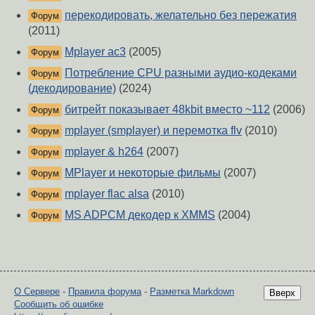
перекодировать, желательно без пережатия
Форум
(2011)
Mplayer ac3
(2005)
Форум
Потребление CPU разными аудио-кодеками
Форум
(декодирование)
(2024)
битрейт показывает 48kbit вместо ~112
(2006)
Форум
mplayer (smplayer) и перемотка flv
(2010)
Форум
mplayer & h264
(2007)
Форум
MPlayer и некоторые фильмы
(2007)
Форум
mplayer flac alsa
(2010)
Форум
MS ADPCM декодер к XMMS
(2004)
Форум
О Сервере
-
Правила форума
-
Разметка Markdown
Вверх
Сообщить об ошибке