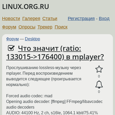
LINUX.ORG.RU
Новости
Галерея
Статьи
Регистрация
-
Вход
Форум
Опросы
Трекер
Поиск
Форум
—
Desktop
Что значит (ratio:
133015->176400) в mplayer?
Прослушиванию lossless-музыку через
mplayer. Перед воспроизведением
0
выводится следующее (проигрывается
нормально):
0
Forced audio codec: mad
Opening audio decoder: [ffmpeg] FFmpeg/libavcodec
audio decoders
AUDIO: 44100 Hz, 2 ch, s16le, 1064.1 kbit/75.41%