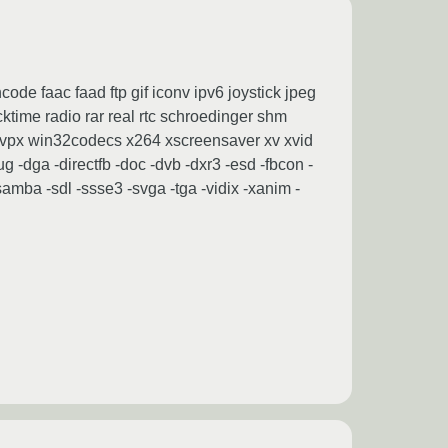
e faac faad ftp gif iconv ipv6 joystick jpeg
me radio rar real rtc schroedinger shm
s vpx win32codecs x264 xscreensaver xv xvid
g -dga -directfb -doc -dvb -dxr3 -esd -fbcon -
samba -sdl -ssse3 -svga -tga -vidix -xanim -