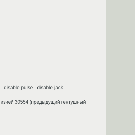
d --disable-pulse --disable-jack
ревизией 30554 (предыдущий гентушный