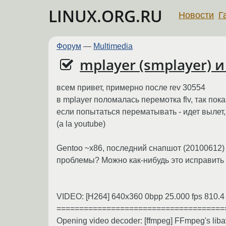
LINUX.ORG.RU
Новости
Г
Форум
—
Multimedia
mplayer (smplayer) и
всем привет, примерно после rev 30554
в mplayer поломалась перемотка flv, так по
если попытаться перематывать - идет вылет,
(a la youtube)
Gentoo ~x86, последний снапшот (20100612) m
проблемы? Можно как-нибудь это исправить
VIDEO: [H264] 640x360 0bpp 25.000 fps 810.4 k
=====================================
Opening video decoder: [ffmpeg] FFmpeg's lib