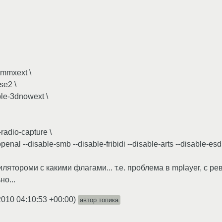
-mmxext \
se2 \
ble-3dnowext \
-radio-capture \
-openal --disable-smb --disable-fribidi --disable-arts --disable-es
илятороми с какими флагами... т.е. проблема в mplayer, с 
о...
2010 04:10:53 +00:00
)
автор топика