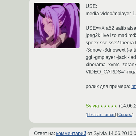
USE:
media-video/mplayer-
USE=«X a52 aalib alsa a
jpeg2k live lzo mad m
speex sse sse2 theora 
-3dnow -3dnowext (-alti
ggi -gmplayer -jack -lad
xinerama -xvmc -zoran
VIDEO_CARDS="-mga -s
ролик для примера:
ht
Sylvia
(
14.06.
★★★★★
Показать ответ
Ссылка
Ответ на:
комментарий
от Sylvia
14.06.2010 0