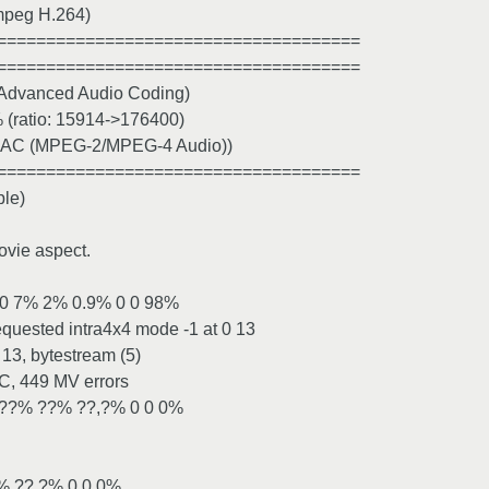
Fmpeg H.264)
=====================================
=====================================
 Advanced Audio Coding)
% (ratio: 15914->176400)
D AAC (MPEG-2/MPEG-4 Audio))
=====================================
ple)
ovie aspect.
/ 0 7% 2% 0.9% 0 0 98%
equested intra4x4 mode -1 at 0 13
13, bytestream (5)
C, 449 MV errors
0 ??% ??% ??,?% 0 0 0%
??% ??,?% 0 0 0%