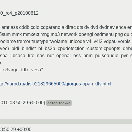
1.0_rc4_p20100612
mr ass cddb cdio cdparanoia dirac dts dv dvd dvdnav enca encod
d5sum mmx mmxext mng mp3 network opengl osdmenu png quickti
toolame tremor truetype twolame unicode v4l v4l2 vdpau vorbi
vec) -bidi -bindist -bl -bs2b -cpudetection -custom-cpuopts -debu
spa -libcaca -lirc -nas -nut -openal -oss -pnm -pulseaudio -pvr -
»
3virge -tdfx -vesa"
tp://narod.ru/disk/21829665000/giorgos-opa-gr.flv.html
2010 03:50:29 +00:00
)
автор топика
3:50:29 +00:00