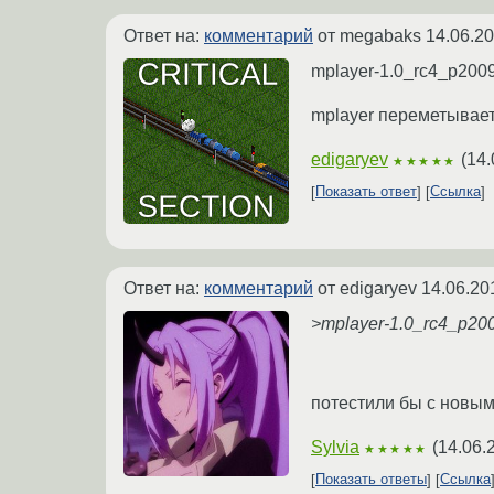
Ответ на:
комментарий
от megabaks
14.06.20
mplayer-1.0_rc4_p2009
mplayer переметывает
edigaryev
(
14.
★★★★★
Показать ответ
Ссылка
Ответ на:
комментарий
от edigaryev
14.06.20
>mplayer-1.0_rc4_p20
потестили бы с новым
Sylvia
(
14.06.
★★★★★
Показать ответы
Ссылка