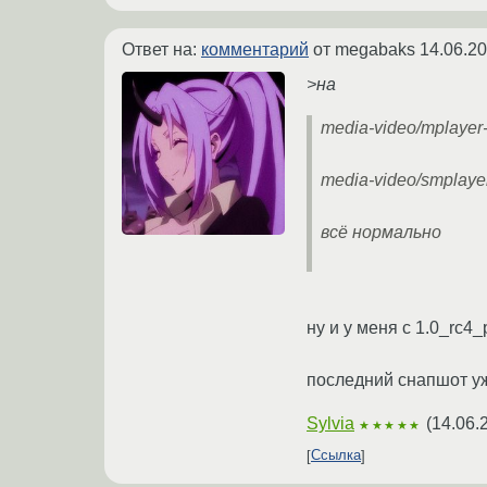
Ответ на:
комментарий
от megabaks
14.06.20
>на
media-video/mplayer
media-video/smplayer
всё нормально
ну и у меня с 1.0_rc4
последний снапшот уже
Sylvia
(
14.06.
★★★★★
Ссылка