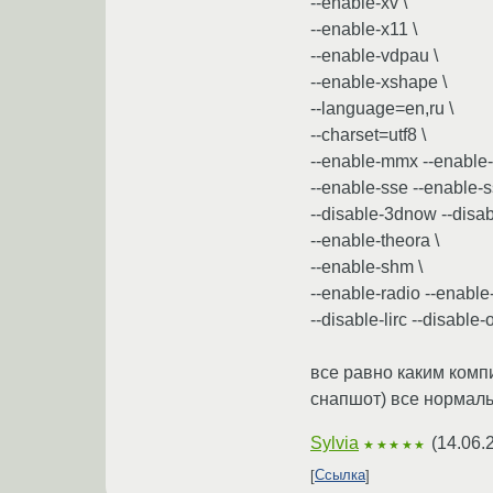
--enable-xv \
--enable-x11 \
--enable-vdpau \
--enable-xshape \
--language=en,ru \
--charset=utf8 \
--enable-mmx --enable
--enable-sse --enable-s
--disable-3dnow --disa
--enable-theora \
--enable-shm \
--enable-radio --enable
--disable-lirc --disable
все равно каким комп
снапшот) все нормальн
Sylvia
(
14.06.
★★★★★
Ссылка