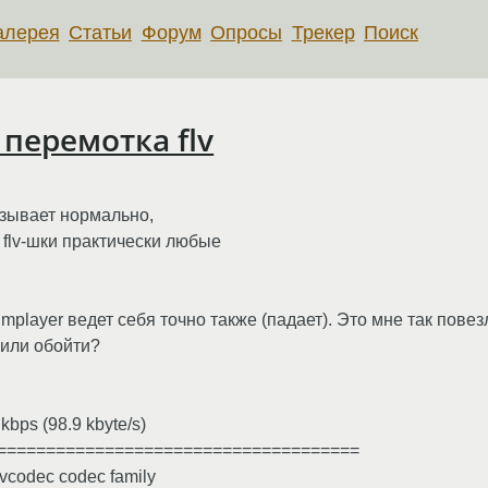
алерея
Статьи
Форум
Опросы
Трекер
Поиск
 перемотка flv
казывает нормально,
 flv-шки практически любые
player ведет себя точно также (падает). Это мне так повезл
 или обойти?
bps (98.9 kbyte/s)
=====================================
avcodec codec family