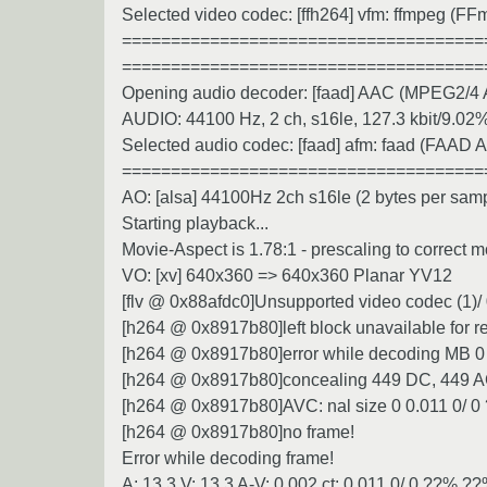
Selected video codec: [ffh264] vfm: ffmpeg (F
=====================================
=====================================
Opening audio decoder: [faad] AAC (MPEG2/4
AUDIO: 44100 Hz, 2 ch, s16le, 127.3 kbit/9.02
Selected audio codec: [faad] afm: faad (FAA
=====================================
AO: [alsa] 44100Hz 2ch s16le (2 bytes per sam
Starting playback...
Movie-Aspect is 1.78:1 - prescaling to correct m
VO: [xv] 640x360 => 640x360 Planar YV12
[flv @ 0x88afdc0]Unsupported video codec (1)
[h264 @ 0x8917b80]left block unavailable for r
[h264 @ 0x8917b80]error while decoding MB 0 
[h264 @ 0x8917b80]concealing 449 DC, 449 A
[h264 @ 0x8917b80]AVC: nal size 0 0.011 0/ 
[h264 @ 0x8917b80]no frame!
Error while decoding frame!
A: 13.3 V: 13.3 A-V: 0.002 ct: 0.011 0/ 0 ??% 