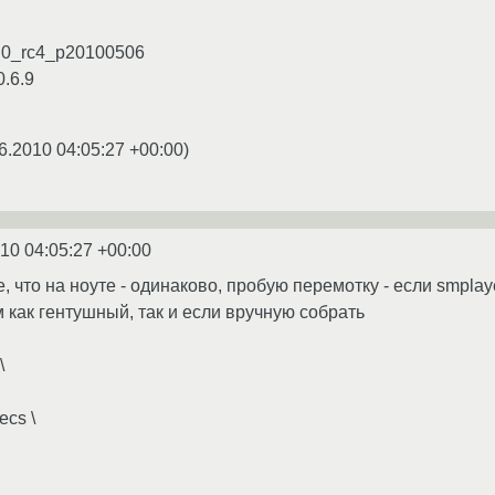
1.0_rc4_p20100506
0.6.9
6.2010 04:05:27 +00:00
)
10 04:05:27 +00:00
е, что на ноуте - одинаково, пробую перемотку - если smplaye
 как гентушный, так и если вручную собрать
\
ecs \