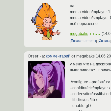
на
media-video/mplayer-
media-video/smplayer-
всё нормально
megabaks
(
14.0
★★★★
Показать ответы
Ссылка
Ответ на:
комментарий
от megabaks
14.06.20
у меня что на десктоп
вываливается, причем
./configure --prefix=/usr 
--confdir=/etc/mplayer \
--codecsdir=/usr/lib/cod
--libdir=/usr/lib \
--enable-gl \