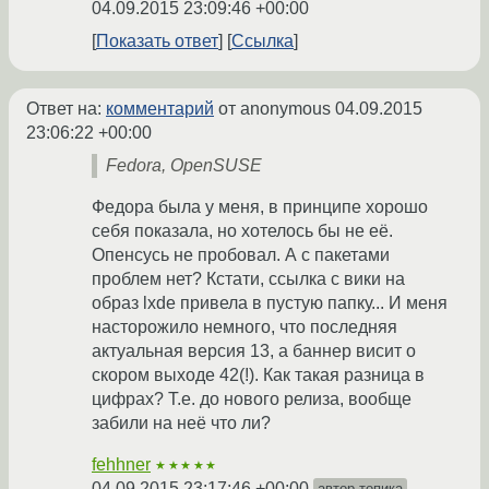
04.09.2015 23:09:46 +00:00
Показать ответ
Ссылка
Ответ на:
комментарий
от anonymous
04.09.2015
23:06:22 +00:00
Fedora, OpenSUSE
Федора была у меня, в принципе хорошо
себя показала, но хотелось бы не её.
Опенсусь не пробовал. А с пакетами
проблем нет? Кстати, ссылка с вики на
образ lxde привела в пустую папку... И меня
насторожило немного, что последняя
актуальная версия 13, а баннер висит о
скором выходе 42(!). Как такая разница в
цифрах? Т.е. до нового релиза, вообще
забили на неё что ли?
fehhner
★★★★★
04.09.2015 23:17:46 +00:00
автор топика