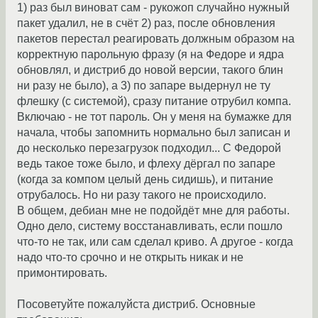
1) раз был виноват сам - рукожоп случайно нужный
пакет удалил, не в счёт 2) раз, после обновления
пакетов перестал реагировать должным образом на
корректную парольную фразу (я на Федоре и ядра
обновлял, и дистриб до новой версии, такого блин
ни разу не было), а 3) по запаре выдернул не ту
флешку (с системой), сразу питание отрубил компа.
Включаю - не тот пароль. Он у меня на бумажке для
начала, чтобы запомнить нормально был записан и
до несколько перезагрузок подходил... С Федорой
ведь такое тоже было, и флеху дёргал по запаре
(когда за компом целый день сидишь), и питание
отрубалось. Но ни разу такого не происходило.
В общем, дебиан мне не подойдёт мне для работы.
Одно дело, систему восстанавливать, если пошло
что-то не так, или сам сделал криво. А другое - когда
надо что-то срочно и не открыть никак и не
примонтировать.
Посоветуйте пожалуйста дистриб. Основные