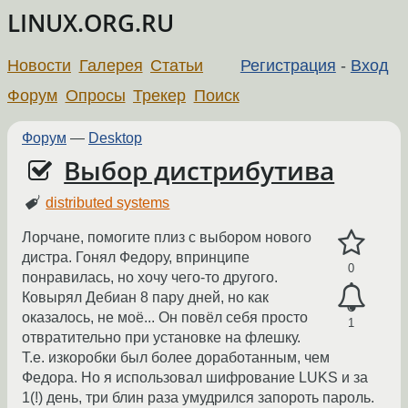
LINUX.ORG.RU
Новости
Галерея
Статьи
Регистрация
-
Вход
Форум
Опросы
Трекер
Поиск
Форум
—
Desktop
Выбор дистрибутива
distributed systems
Лорчане, помогите плиз с выбором нового
дистра. Гонял Федору, впринципе
0
понравилась, но хочу чего-то другого.
Ковырял Дебиан 8 пару дней, но как
оказалось, не моё... Он повёл себя просто
1
отвратительно при установке на флешку.
Т.е. изкоробки был более доработанным, чем
Федора. Но я использовал шифрование LUKS и за
1(!) день, три блин раза умудрился запороть пароль.