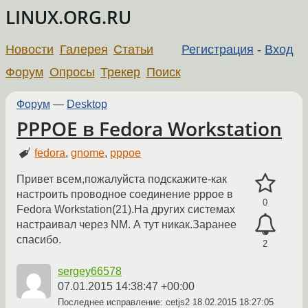
LINUX.ORG.RU
Новости
Галерея
Статьи
Регистрация
-
Вход
Форум
Опросы
Трекер
Поиск
Форум
—
Desktop
PPPOE в Fedora Workstation
fedora
,
gnome
,
pppoe
Привет всем,пожалуйста подскажите-как
настроить проводное соединение pppoe в
0
Fedora Workstation(21).На других системах
настраивал через NM. А тут никак.Заранее
спасибо.
2
sergey66578
07.01.2015 14:38:47 +00:00
Последнее исправление: cetjs2
18.02.2015 18:27:05