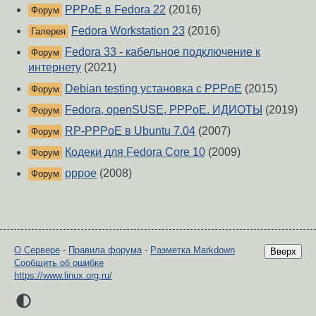
PPPoE в Fedora 22
(2016)
Форум
Fedora Workstation 23
(2016)
Галерея
Fedora 33 - кабельное подключение к
Форум
интернету
(2021)
Debian testing установка с PPPoE
(2015)
Форум
Fedora, openSUSE, PPPoE. ИДИОТЫ
(2019)
Форум
RP-PPPoE в Ubuntu 7.04
(2007)
Форум
Кодеки для Fedora Core 10
(2009)
Форум
pppoe
(2008)
Форум
О Сервере
-
Правила форума
-
Разметка Markdown
Вверх
Сообщить об ошибке
https://www.linux.org.ru/