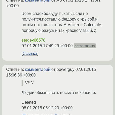
Ответ на:
комментарий
от AS
07.01.2015 17:17:41
+00:00
Всем спасибо,буду тыкать.Если не
получится,поставлю федору с крысой,и
потом поставлю гном.А может и Calculate
попробую,раз-уж и так красноглазый. :)
sergey66578
07.01.2015 17:49:29 +00:00
автор топика
Ссылка
Ответ на:
комментарий
от powerguy
07.01.2015
15:06:36 +00:00
VPN
Людей обманывать весьма некрасиво.
Deleted
08.01.2015 06:12:20 +00:00