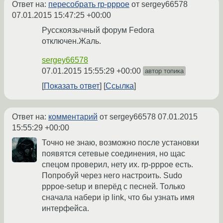
Ответ на:
пересобрать rp-pppoe
от sergey66578
07.01.2015 15:47:25 +00:00
Русскоязычный форум Fedora
отключен.Жаль.
sergey66578
07.01.2015 15:55:29 +00:00
автор топика
Показать ответ
Ссылка
Ответ на:
комментарий
от sergey66578
07.01.2015
15:55:29 +00:00
Точно не знаю, возможно после установки
появятся сетевые соединения, но щас
спецом проверил, нету их. rp-pppoe есть.
Попробуй через него настроить. Sudo
pppoe-setup и вперёд с песней. Только
сначала набери ip link, что бы узнать имя
интерфейса.