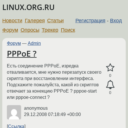
LINUX.ORG.RU
Новости
Галерея
Статьи
Регистрация
-
Вход
Форум
Опросы
Трекер
Поиск
Форум
—
Admin
PPPoE ?
Есть соединение PPPoE, изредка
отваливается, мне нужно перезапуск своего
0
скрипта при восстановлении интерфеса.
Подскажите пожалуйста, какой из скриптов
отвечает за конекцию PPPoE ? pppoe-start
0
или pppoe-connect ?
anonymous
29.12.2008 07:18:49 +00:00
Ссылка