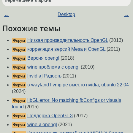
перемещена в архив.
←
Desktop
→
Похожие темы
Низкая производительность OpenGL
(2013)
Форум
корреляция версий Mesa и OpenGL
(2011)
Форум
Версия opengl
(2018)
Форум
wine проблема с opengl
(2010)
Форум
[nvidia] Радость
(2011)
Форум
в wayland llvmpipe вместо nvidia, ubuntu 22.04
Форум
(2024)
libGL error: No matching fbConfigs or visuals
Форум
found
(2015)
Поддержа OpenGL 3
(2017)
Форум
wine и opengl
(2021)
Форум