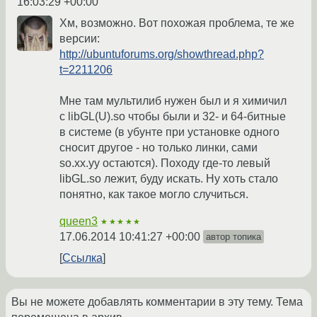
16:03:29 +00:00
Хм, возможно. Вот похожая проблема, те же
версии:
http://ubuntuforums.org/showthread.php?
t=2211206
Мне там мультилиб нужен был и я химичил
с libGL(U).so чтобы были и 32- и 64-битные
в системе (в убунте при установке одного
сносит другое - но только линки, сами
so.xx.yy остаются). Походу где-то левый
libGL.so лежит, буду искать. Ну хоть стало
понятно, как такое могло случиться.
queen3
★★★★★
17.06.2014 10:41:27 +00:00
автор топика
Ссылка
Вы не можете добавлять комментарии в эту тему. Тема