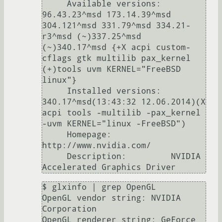
     Available versions:  
96.43.23^msd 173.14.39^msd 
304.121^msd 331.79^msd 334.21-
r3^msd (~)337.25^msd 
(~)340.17^msd {+X acpi custom-
cflags gtk multilib pax_kernel 
(+)tools uvm KERNEL="FreeBSD 
linux"}

     Installed versions:  
340.17^msd(13:43:32 12.06.2014)(X 
acpi tools -multilib -pax_kernel 
-uvm KERNEL="linux -FreeBSD")

     Homepage:            
http://www.nvidia.com/

     Description:         NVIDIA 
$ glxinfo | grep OpenGL

OpenGL vendor string: NVIDIA 
Corporation

OpenGL renderer string: GeForce 