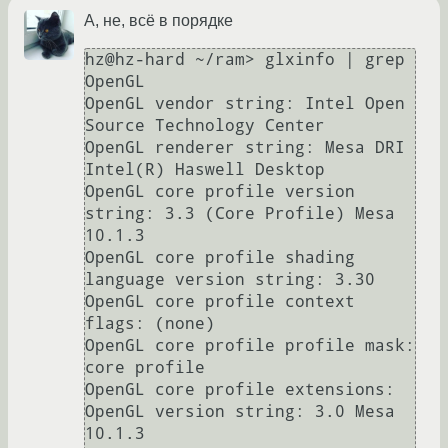
А, не, всё в порядке
hz@hz-hard ~/ram> glxinfo | grep 
OpenGL

OpenGL vendor string: Intel Open 
Source Technology Center

OpenGL renderer string: Mesa DRI 
Intel(R) Haswell Desktop 

OpenGL core profile version 
string: 3.3 (Core Profile) Mesa 
10.1.3

OpenGL core profile shading 
language version string: 3.30

OpenGL core profile context 
flags: (none)

OpenGL core profile profile mask: 
core profile

OpenGL core profile extensions:

OpenGL version string: 3.0 Mesa 
10.1.3
