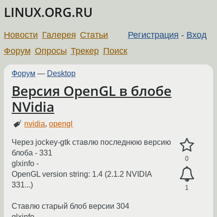
LINUX.ORG.RU
Новости
Галерея
Статьи
Регистрация
-
Вход
Форум
Опросы
Трекер
Поиск
Форум
—
Desktop
Версия OpenGL в блобе
NVidia
nvidia
,
opengl
Через jockey-gtk ставлю последнюю версию
блоба - 331
0
glxinfo -
OpenGL version string: 1.4 (2.1.2 NVIDIA
331...)
1
Ставлю старый блоб версии 304
glxinfo -