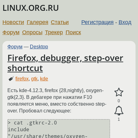
LINUX.ORG.RU
Новости
Галерея
Статьи
Регистрация
-
Вход
Форум
Опросы
Трекер
Поиск
Форум
—
Desktop
Firefox, debugger, step-over
shortcut
firefox
,
gtk
,
kde
Есть kde-4.12.3, firefox {28,nightly}, oxygen-
gtk{2,3}. В дебагере при нажатии F10
0
появляется меню, вместо собственно step-
over. Пробовал следующее:
1
> cat .gtkrc-2.0

include 
"/usr/share/themes/oxygen-