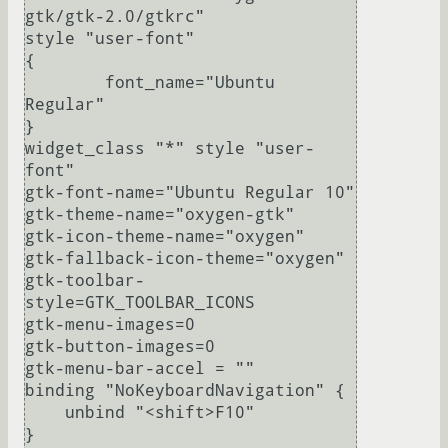
gtk/gtk-2.0/gtkrc"

style "user-font"

{

        font_name="Ubuntu 
Regular"

}

widget_class "*" style "user-
font"

gtk-font-name="Ubuntu Regular 10"

gtk-theme-name="oxygen-gtk"

gtk-icon-theme-name="oxygen"

gtk-fallback-icon-theme="oxygen"

gtk-toolbar-
style=GTK_TOOLBAR_ICONS

gtk-menu-images=0

gtk-button-images=0

gtk-menu-bar-accel = ""

binding "NoKeyboardNavigation" {

    unbind "<shift>F10"

}
