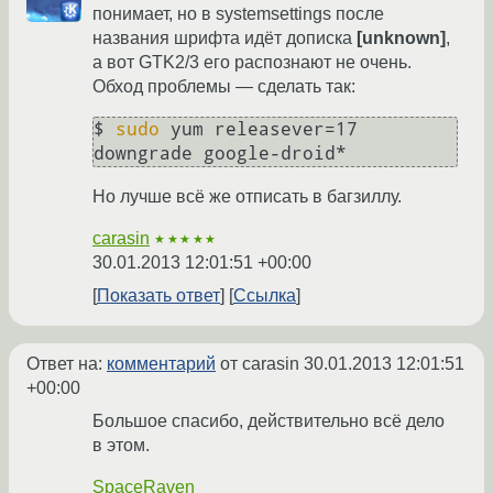
понимает, но в systemsettings после
названия шрифта идёт дописка
[unknown]
,
а вот GTK2/3 его распознают не очень.
Обход проблемы — сделать так:
$ 
sudo
 yum releasever=17 
downgrade google-droid*
Но лучше всё же отписать в багзиллу.
carasin
★★★★★
30.01.2013 12:01:51 +00:00
Показать ответ
Ссылка
Ответ на:
комментарий
от carasin
30.01.2013 12:01:51
+00:00
Большое спасибо, действительно всё дело
в этом.
SpaceRaven