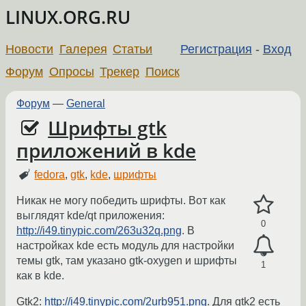
LINUX.ORG.RU
Новости
Галерея
Статьи
Регистрация
-
Вход
Форум
Опросы
Трекер
Поиск
Форум
—
General
Шрифты gtk
приложений в kde
fedora
,
gtk
,
kde
,
шрифты
Никак не могу победить шрифты. Вот как
выглядят kde/qt приложения:
0
http://i49.tinypic.com/263u32q.png
. В
настройках kde есть модуль для настройки
темы gtk, там указано gtk-oxygen и шрифты
1
как в kde.
Gtk2:
http://i49.tinypic.com/2urb951.png
. Для gtk2 есть