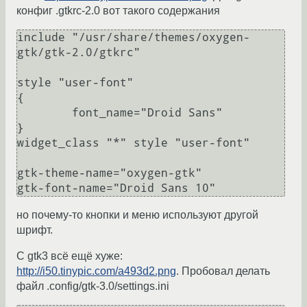
конфиг .gtkrc-2.0 вот такого содержания
include "/usr/share/themes/oxygen-
gtk/gtk-2.0/gtkrc"

style "user-font"

{

        font_name="Droid Sans"

}

widget_class "*" style "user-font"

gtk-theme-name="oxygen-gtk"

но почему-то кнопки и меню используют другой
шрифт.
С gtk3 всё ещё хуже:
http://i50.tinypic.com/a493d2.png
. Пробовал делать
файл .config/gtk-3.0/settings.ini