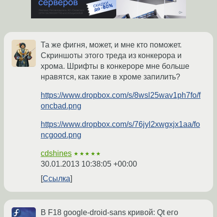
Та же фигня, может, и мне кто поможет.
Скриншоты этого треда из конкерора и
хрома. Шрифты в конкероре мне больше
нравятся, как такие в хроме запилить?
https://www.dropbox.com/s/8wsl25wav1ph7fo/f
oncbad.png
https://www.dropbox.com/s/76jyl2xwgxjx1aa/fo
ncgood.png
cdshines
★★★★★
30.01.2013 10:38:05 +00:00
Ссылка
В F18 google-droid-sans кривой: Qt его