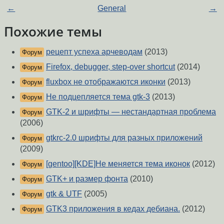
←
General
→
Похожие темы
рецепт успеха арчеводам
(2013)
Форум
Firefox, debugger, step-over shortcut
(2014)
Форум
fluxbox не отображаются иконки
(2013)
Форум
Не подцепляется тема gtk-3
(2013)
Форум
GTK-2 и шрифты — нестандартная проблема
Форум
(2006)
gtkrc-2.0 шрифты для разных приложений
Форум
(2009)
[gentoo][KDE]Не меняется тема иконок
(2012)
Форум
GTK+ и размер фонта
(2010)
Форум
gtk & UTF
(2005)
Форум
GTK3 приложения в кедах дебиана.
(2012)
Форум