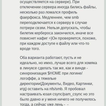
осуществляется на сервере). При
отключении сервера иногда бились файлы,
несколько раз ломался профиль
фаерфокса. Медленнее, чем smb
переподключается к серверу в случае
потрери свзяи. Нельзя допускать, чтобы
билетик кербероса закончился, иначе все
повиснет нафиг =)Он проверяется, похоже,
при каждом доступе к файлу или что-то
вроде того.
Оба варианта работают, пусть и не
идеально, но имхо, лучше всего для хомяка
в линуксе сделать так же, как и винде -
синхронизация $HOME при логине/
логоффе, а тяжелые
директории(Документы, Видео, Картинки,
итд) оставить на nfs/smb. Я пробовал
настраивать юзая csync/pam_csync но это
было давно и у меня ничего не получилось
тогда, а сейчас уже лень -_-