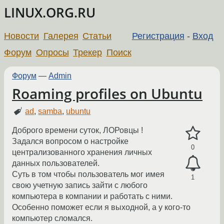
LINUX.ORG.RU
Новости
Галерея
Статьи
Регистрация
-
Вход
Форум
Опросы
Трекер
Поиск
Форум
—
Admin
Roaming profiles on Ubuntu
ad
,
samba
,
ubuntu
Доброго времени суток, ЛОРовцы !
Задался вопросом о настройке
0
централизованного хранения личных
данных пользователей.
Суть в том чтобы пользователь мог имея
1
свою учетную запись зайти с любого
компьютера в компании и работать с ними.
Особенно поможет если я выходной, а у кого-то
компьютер сломался.