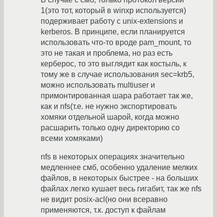
1(это тот, который в winxp используется)
подерживает работу с unix-extensions и
kerberos. В принципе, если планируется
использовать что-то вроде pam_mount, то
это не такая и проблема, но раз есть
керберос, то это выглядит как костыль, к
тому же в случае использования sec=krb5,
можно использовать multiuser и
примонтированная шара работает так же,
как и nfs(т.е. не нужно экспортировать
хомяки отдельной шарой, когда можно
расшарить только одну директорию со
всеми хомяками)
nfs в некоторых операциях значительно
медленнее смб, особенно удаление мелких
файлов, в некоторых быстрее - на больших
файлах легко кушает весь гигабит, так же nfs
не видит posix-acl(но они всеравно
применяются, т.к. доступ к файлам