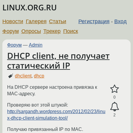
LINUX.ORG.RU
Новости
Галерея
Статьи
Регистрация
-
Вход
Форум
Опросы
Трекер
Поиск
Форум
—
Admin
DHCP client, не получает
статический IP
dhclient
,
dhcp
На DHCP сервере настроена привязка к
MAC-адресу.
0
Проверяю вот этой штукой:
http://sargandh.wordpress.com/2012/02/23/linu
2
x-dhcp-client-simulation-tool/
Получаю привязанный IP по MAC.