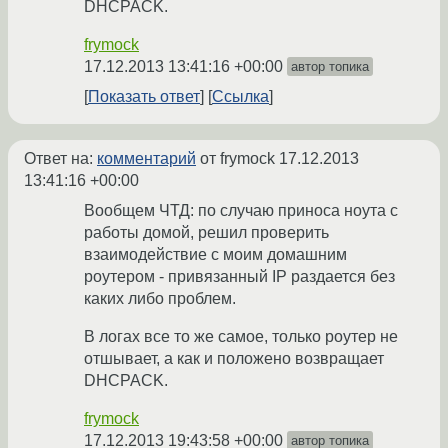
DHCPACK.
frymock
17.12.2013 13:41:16 +00:00
автор топика
Показать ответ
Ссылка
Ответ на:
комментарий
от frymock
17.12.2013
13:41:16 +00:00
Вообщем ЧТД: по случаю приноса ноута с
работы домой, решил проверить
взаимодействие с моим домашним
роутером - привязанный IP раздается без
каких либо проблем.
В логах все то же самое, только роутер не
отшывает, а как и положено возвращает
DHCPACK.
frymock
17.12.2013 19:43:58 +00:00
автор топика