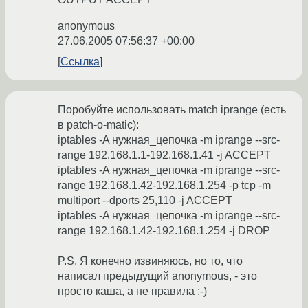
anonymous
27.06.2005 07:56:37 +00:00
Ссылка
Поробуйте использовать match iprange (есть
в patch-o-matic):
iptables -A нужная_цепочка -m iprange --src-
range 192.168.1.1-192.168.1.41 -j ACCEPT
iptables -A нужная_цепочка -m iprange --src-
range 192.168.1.42-192.168.1.254 -p tcp -m
multiport --dports 25,110 -j ACCEPT
iptables -A нужная_цепочка -m iprange --src-
range 192.168.1.42-192.168.1.254 -j DROP
P.S. Я конечно извиняюсь, но то, что
написал предыдущий anonymous, - это
просто каша, а не правила :-)