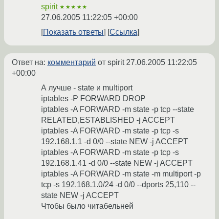
spirit
★★★★★
27.06.2005 11:22:05 +00:00
Показать ответы
Ссылка
Ответ на:
комментарий
от spirit
27.06.2005 11:22:05
+00:00
А лучше - state и multiport
iptables -P FORWARD DROP
iptables -A FORWARD -m state -p tcp --state
RELATED,ESTABLISHED -j ACCEPT
iptables -A FORWARD -m state -p tcp -s
192.168.1.1 -d 0/0 --state NEW -j ACCEPT
iptables -A FORWARD -m state -p tcp -s
192.168.1.41 -d 0/0 --state NEW -j ACCEPT
iptables -A FORWARD -m state -m multiport -p
tcp -s 192.168.1.0/24 -d 0/0 --dports 25,110 --
state NEW -j ACCEPT
Чтобы было читабельней