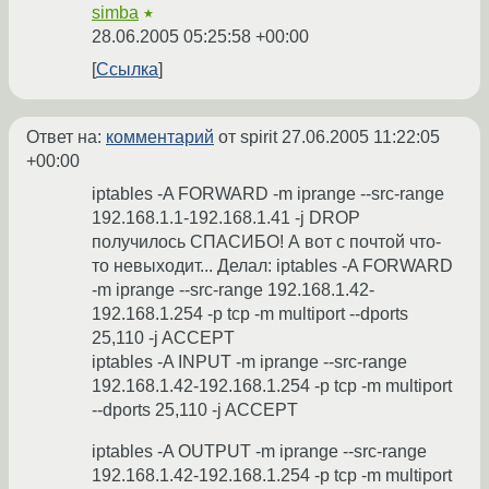
simba
★
28.06.2005 05:25:58 +00:00
Ссылка
Ответ на:
комментарий
от spirit
27.06.2005 11:22:05
+00:00
iptables -A FORWARD -m iprange --src-range
192.168.1.1-192.168.1.41 -j DROP
получилось СПАСИБО! А вот с почтой что-
то невыходит... Делал: iptables -A FORWARD
-m iprange --src-range 192.168.1.42-
192.168.1.254 -p tcp -m multiport --dports
25,110 -j ACCEPT
iptables -A INPUT -m iprange --src-range
192.168.1.42-192.168.1.254 -p tcp -m multiport
--dports 25,110 -j ACCEPT
iptables -A OUTPUT -m iprange --src-range
192.168.1.42-192.168.1.254 -p tcp -m multiport