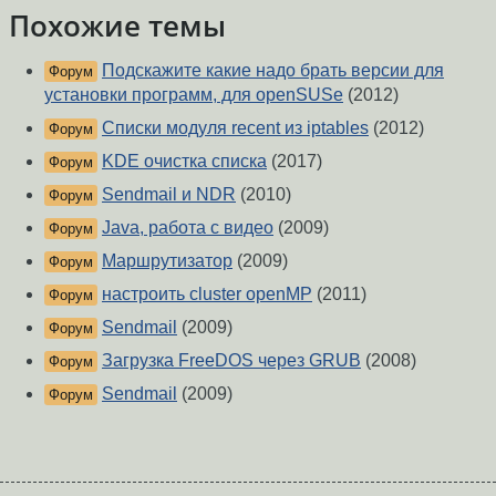
Похожие темы
Подскажите какие надо брать версии для
Форум
установки программ, для openSUSe
(2012)
Списки модуля recent из iptables
(2012)
Форум
KDE очистка списка
(2017)
Форум
Sendmail и NDR
(2010)
Форум
Java, работа с видео
(2009)
Форум
Маршрутизатор
(2009)
Форум
настроить cluster openMP
(2011)
Форум
Sendmail
(2009)
Форум
Загрузка FreeDOS через GRUB
(2008)
Форум
Sendmail
(2009)
Форум