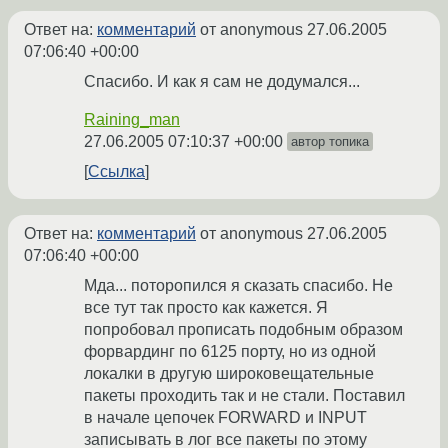
Ответ на:
комментарий
от anonymous
27.06.2005
07:06:40 +00:00
Cпасибо. И как я сам не додумался...
Raining_man
27.06.2005 07:10:37 +00:00
автор топика
Ссылка
Ответ на:
комментарий
от anonymous
27.06.2005
07:06:40 +00:00
Мда... поторопился я сказать спасибо. Не
все тут так просто как кажется. Я
попробовал прописать подобным образом
форвардинг по 6125 порту, но из одной
локалки в другую широковещательные
пакеты проходить так и не стали. Поставил
в начале цепочек FORWARD и INPUT
записывать в лог все пакеты по этому