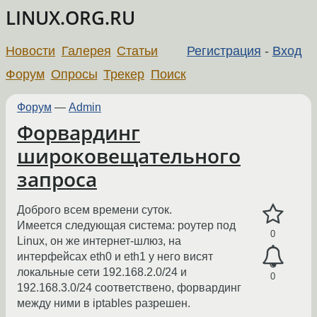
LINUX.ORG.RU
Новости
Галерея
Статьи
Регистрация
-
Вход
Форум
Опросы
Трекер
Поиск
Форум
—
Admin
Форвардинг
широковещательного
запроса
Доброго всем времени суток.
Имеется следующая система: роутер под
0
Linux, он же интернет-шлюз, на
интерфейсах eth0 и eth1 у него висят
локальные сети 192.168.2.0/24 и
0
192.168.3.0/24 соответствено, форвардинг
между ними в iptables разрешен.