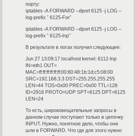
порту:
iptables -A FORWARD --dport 6125 -j LOG --
log-prefix " 6125-For"
iptables -A FORWARD --dport 6125 -j LOG --
log-prefix " 6125-Inp"
В результате в логах получил следующее:
Jun 27 13:09:17 localhost kernel: 6112-Inp
IN=eth1 OUT=
MAC=ff:ff:ff:ff:ff:ff:00:80:48:1b:1d:c5:08:00
SRC=192.168.3.3 DST=255.255.255.255
LEN=44 TOS=0x00 PREC=0x00 TTL=128
ID=2916 PROTO=UDP SPT=6125 DPT=6125
LEN=24
То есть, широковещательные запросы в
данном случае поступают только в цепочку
INPUT. Нужно, понятное дело, чтобы они
шли в FORWARD. Что где для этого нужно