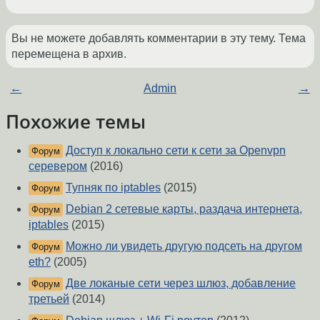
Вы не можете добавлять комментарии в эту тему. Тема
перемещена в архив.
←
Admin
→
Похожие темы
Доступ к локально сети к сети за Openvpn
Форум
серевером
(2016)
Тупняк по iptables
(2015)
Форум
Debian 2 сетевые карты, раздача интернета,
Форум
iptables
(2015)
Можно ли увидеть другую подсеть на другом
Форум
eth?
(2005)
Две локаные сети через шлюз, добавление
Форум
третьей
(2014)