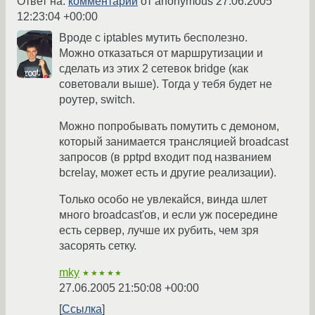
Ответ на:
комментарий
от anonymous
27.06.2005
12:23:04 +00:00
Вроде с iptables мутить бесполезно.
Можно отказаться от маршрутизации и
сделать из этих 2 сетевок bridge (как
советовали выше). Тогда у тебя будет не
роутер, switch.
Можно попробывать помутить с демоном,
который занимается трансляцией broadcast
запросов (в pptpd входит под названием
bcrelay, может есть и другие реализации).
Только особо не увлекайся, винда шлет
много broadcast'ов, и если уж посередине
есть сервер, лучше их рубить, чем зря
засорять сетку.
mky
★★★★★
27.06.2005 21:50:08 +00:00
Ссылка