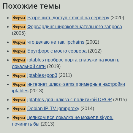
Похожие темы
Разрешить доступ к minidlna серверу
(2020)
Форум
Форвардинг широковещательного запроса
Форум
(2005)
что делаю не так, ipchains
(2002)
Форум
Брутфорс с моего сервера
(2012)
Форум
iptables проброс порта снаружи на комп в
Форум
локальной сети
(2019)
iptables+pop3
(2011)
Форум
интернет шлюз+sams примерные настройки
Форум
iptables
(2013)
iptables для шлюза с политикой DROP
(2015)
Форум
Debian IP-TV igmpproxy
(2014)
Форум
целиком вся локалка не может в skype.
Форум
починить бы
(2013)