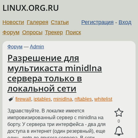
LINUX.ORG.RU
Новости
Галерея
Статьи
Регистрация
-
Вход
Форум
Опросы
Трекер
Поиск
Форум
—
Admin
Разрешение для
мультикаста minidlna
сервера только в
локальной сети
firewall
,
iptables
,
minidlna
,
nftables
,
whitelist
Здравствуйте. В локалке имеется
импровизированный сервер с minidlna на
0
борту. У сервера три интерфейса - два для
доступа в интернет (один резервный), еще
один - pptp до другого сервера. В сети