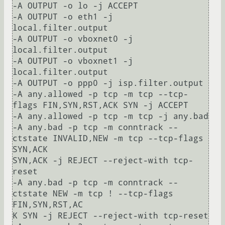
-A OUTPUT -o lo -j ACCEPT

-A OUTPUT -o eth1 -j 
local.filter.output

-A OUTPUT -o vboxnet0 -j 
local.filter.output

-A OUTPUT -o vboxnet1 -j 
local.filter.output

-A OUTPUT -o ppp0 -j isp.filter.output

-A any.allowed -p tcp -m tcp --tcp-
flags FIN,SYN,RST,ACK SYN -j ACCEPT

-A any.allowed -p tcp -m tcp -j any.bad

-A any.bad -p tcp -m conntrack --
ctstate INVALID,NEW -m tcp --tcp-flags 
SYN,ACK

SYN,ACK -j REJECT --reject-with tcp-
reset

-A any.bad -p tcp -m conntrack --
ctstate NEW -m tcp ! --tcp-flags 
FIN,SYN,RST,AC

K SYN -j REJECT --reject-with tcp-reset
