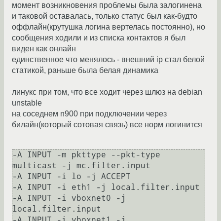
момент возникновения проблемы была залогинена
и таковой оставалась, только статус был как-будто
оффлайн(крутушка логина вертелась постоянно), но
сообщения ходили и из списка контактов я был
виден как онлайн
единственное что менялось - внешний ip стал белой
статикой, раньше была белая динамика
линукс при том, что все ходит через шлюз на debian
unstable
на соседнем n900 при подключении через
билайн(который сотовая связь) все норм логинится
-A INPUT -m pkttype --pkt-type 
multicast -j mc.filter.input

-A INPUT -i lo -j ACCEPT

-A INPUT -i eth1 -j local.filter.input

-A INPUT -i vboxnet0 -j 
local.filter.input

-A INPUT -i vboxnet1 -j 