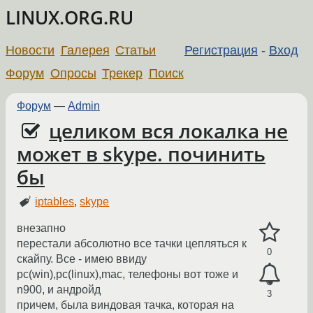
LINUX.ORG.RU
Новости
Галерея
Статьи
Регистрация
-
Вход
Форум
Опросы
Трекер
Поиск
Форум
—
Admin
целиком вся локалка не
может в skype. починить
бы
iptables
,
skype
внезапно
перестали абсолютно все тачки цепляться к
0
скайпу. Все - имею ввиду
pc(win),pc(linux),mac, телефоны вот тоже и
n900, и андройд
3
причем, была виндовая тачка, которая на