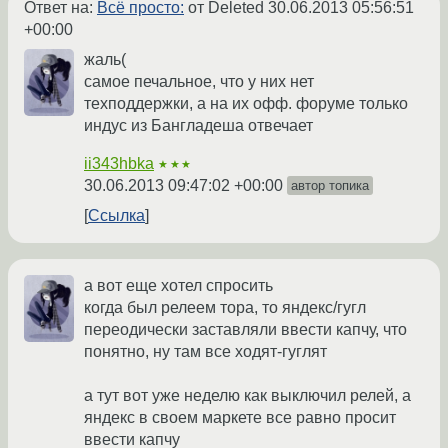
Ответ на:
Всё просто:
от Deleted
30.06.2013 05:56:51
+00:00
жаль(
самое печальное, что у них нет
техподдержки, а на их офф. форуме только
индус из Бангладеша отвечает
ii343hbka
★★★
30.06.2013 09:47:02 +00:00
автор топика
Ссылка
а вот еще хотел спросить
когда был релеем тора, то яндекс/гугл
переодически заставляли ввести капчу, что
понятно, ну там все ходят-гуглят
а тут вот уже неделю как выключил релей, а
яндекс в своем маркете все равно просит
ввести капчу