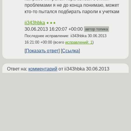
проблемами я не до конца понимаю, может
кто-то пытался подбирать пароли к учеткам
ii343hbka
★★★
30.06.2013 16:20:07 +00:00
автор топика
Последнее исправление: ii343hbka
30.06.2013
16:21:00 +00:00
(всего
исправлений: 1
)
Показать ответ
Ссылка
Ответ на:
комментарий
от ii343hbka
30.06.2013
16:20:07 +00:00
Сейчас релей отключен? Может, запрос в
мелкософт послать, раз уж они скайп
купили?
pianolender
★★★
30.06.2013 19:10:38 +00:00
Показать ответ
Ссылка