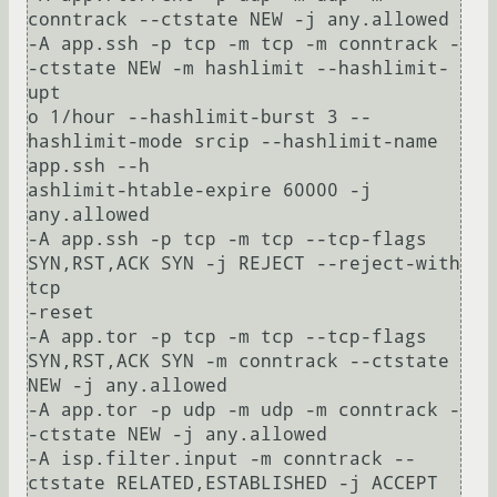
conntrack --ctstate NEW -j any.allowed

-A app.ssh -p tcp -m tcp -m conntrack -
-ctstate NEW -m hashlimit --hashlimit-
upt

o 1/hour --hashlimit-burst 3 --
hashlimit-mode srcip --hashlimit-name 
app.ssh --h

ashlimit-htable-expire 60000 -j 
any.allowed

-A app.ssh -p tcp -m tcp --tcp-flags 
SYN,RST,ACK SYN -j REJECT --reject-with 
tcp

-reset

-A app.tor -p tcp -m tcp --tcp-flags 
SYN,RST,ACK SYN -m conntrack --ctstate 
NEW -j any.allowed

-A app.tor -p udp -m udp -m conntrack -
-ctstate NEW -j any.allowed

-A isp.filter.input -m conntrack --
ctstate RELATED,ESTABLISHED -j ACCEPT
