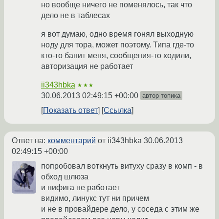
но вообще ничего не поменялось, так что
дело не в таблесах
я вот думаю, одно время гонял выходную
ноду для тора, может поэтому. Типа где-то
кто-то банит меня, сообщения-то ходили,
авторизация не работает
ii343hbka
★★★
30.06.2013 02:49:15 +00:00
автор топика
Показать ответ
Ссылка
Ответ на:
комментарий
от ii343hbka
30.06.2013
02:49:15 +00:00
попробовал воткнуть витуху сразу в комп - в
обход шлюза
и нифига не работает
видимо, линукс тут ни причем
и не в провайдере дело, у соседа с этим же