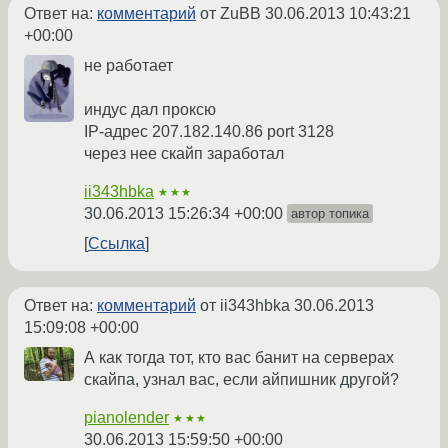
Ответ на:
комментарий
от ZuBB
30.06.2013 10:43:21
+00:00
не работает
индус дал проксю
IP-адрес 207.182.140.86 port 3128
через нее скайп заработал
ii343hbka
★★★
30.06.2013 15:26:34 +00:00
автор топика
Ссылка
Ответ на:
комментарий
от ii343hbka
30.06.2013
15:09:08 +00:00
А как тогда тот, кто вас банит на серверах
скайпа, узнал вас, если айпишник другой?
pianolender
★★★
30.06.2013 15:59:50 +00:00