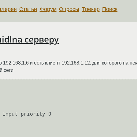
алерея
Статьи
Форум
Опросы
Трекер
Поиск
idlna серверу
р 192.168.1.6 и есть клиент 192.168.1.12, для которого на н
й сети