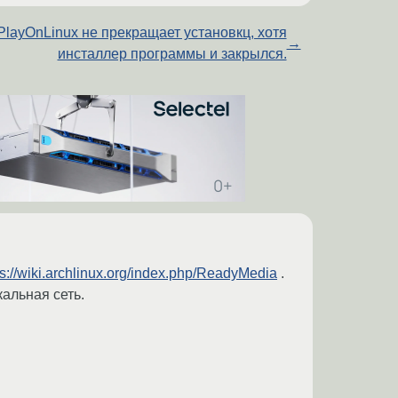
PlayOnLinux не прекращает установкц, хотя
→
инсталлер программы и закрылся.
ps://wiki.archlinux.org/index.php/ReadyMedia
.
кальная сеть.