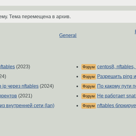
ему. Тема перемещена в архив.
General
ftables
(2023)
centos8, nftable
Форум
24)
Разрешить ping и 
Форум
ip через nftables
(2024)
По какому пути п
Форум
оррентов
(2021)
Не работает snat 
Форум
 из внутренней сети (lan)
nftables блокиру
Форум