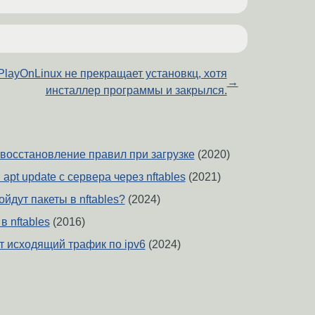
PlayOnLinux не прекращает установкц, хотя
→
инсталлер программы и закрылся.
s, восстановление правил при загрузке
(2020)
apt update с сервера через nftables
(2021)
ойдут пакеты в nftables?
(2024)
в nftables
(2016)
ет исходящий трафик по ipv6
(2024)