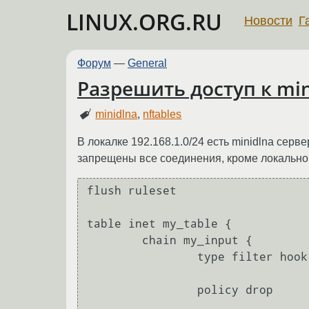
LINUX.ORG.RU
Новости
Г
Форум
—
General
Разрешить доступ к min
minidlna
,
nftables
В локалке 192.168.1.0/24 есть minidlna серве
запрещены все соединения, кроме локально
flush ruleset

table inet my_table {

	chain my_input {

		type filter hook input priority 0

		policy drop
