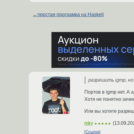
←
простая програмка на Haskell
разрешить igmp, но
Портов в igmp нет. А а
Хотя не понятно зачем
Или вы хотите разреши
mky
(
13.09.20
★★★★★
Ссылка