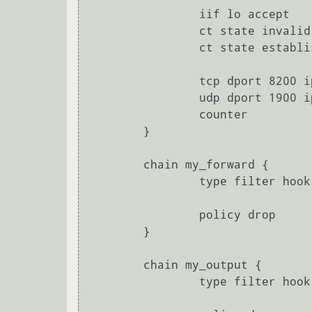
		iif lo accept

		ct state invalid drop

		ct state established,related accept

                tcp dport 8200 ip saddr { 127.0.0.0/8, 192.168.1.0/24 } accept

                udp dport 1900 ip saddr { 127.0.0.0/8, 192.168.1.0/24 } accept

		counter

	}

	chain my_forward {

		type filter hook forward priority 0

		policy drop

	}

	chain my_output {

		type filter hook output priority 0
