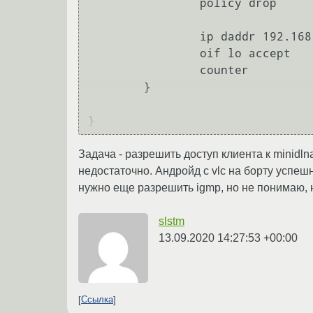
		policy drop

                ip daddr 192.168.1.0/24 accept

                oif lo accept

       		counter

	}

Задача - разрешить доступ клиента к minidln
недостаточно. Андройд с vlc на борту успешн
нужно еще разрешить igmp, но не понимаю, н
slstm
13.09.2020 14:27:53 +00:00
Ссылка