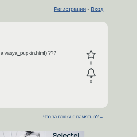
Регистрация
-
Вход
 vasya_pupkin.html) ???
0
0
Что за глюки с памятью?
→