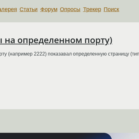
алерея
Статьи
Форум
Опросы
Трекер
Поиск
ы на определенном порту)
ту (например 2222) показавал определенную страницу (типа