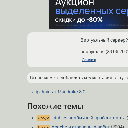
Виртуальный сервер?
anonymous
(
28.06.200
Ссылка
Вы не можете добавлять комментарии в эту т
←
ipchains + Mandrake 8.0
Похожие темы
iptables необычный проброс порта
(
Форум
Apache и страницы ошибок
(2004)
Форум