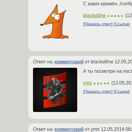
С каких времён ./conf
blackst0ne
(
12
★★★★★
Показать ответ
Ссылка
Ответ на:
комментарий
от blackst0ne
12.05.2
А ты посмотри на посты
ymn
(
12.05.20
★★★★★
Показать ответ
Ссылка
Ответ на:
комментарий
от ymn
12.05.2014 08