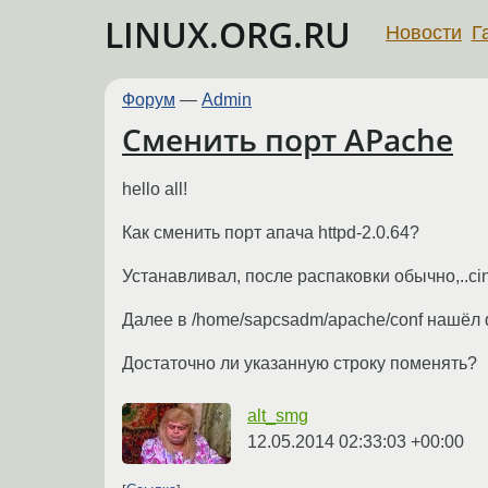
LINUX.ORG.RU
Новости
Г
Форум
—
Admin
Сменить порт APache
hello all!
Как сменить порт апача httpd-2.0.64?
Устанавливал, после распаковки обычно,..cinf
Далее в /home/sapcsadm/apache/conf нашёл фай
Достаточно ли указанную строку поменять?
alt_smg
12.05.2014 02:33:03 +00:00