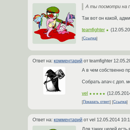
А ты посмотри на 
Так вот он какой, адми
teamfighter
(
12.05.20
★
Ссылка
Ответ на:
комментарий
от teamfighter
12.05.2
А в чем собственно п
Собрать апач с доп. м
vel
(
12.05.201
★★★★★
Показать ответ
Ссылка
Ответ на:
комментарий
от vel
12.05.2014 10:1
Для таких целей есть 