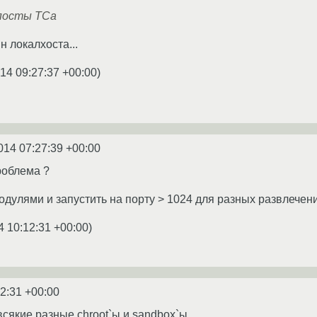
посты ТСа
н локалхоста...
14 09:27:37 +00:00
)
014 07:27:39 +00:00
роблема ?
одулями и запустить на порту > 1024 для разных развлечен
4 10:12:31 +00:00
)
2:31 +00:00
всякие разные chroot`ы и sandbox`ы