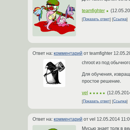
teamfighter
(
12.05.20
★
Показать ответ
Ссылка
Ответ на:
комментарий
от teamfighter
12.05.2
chroot из под обычног
Для обучения, извращ
простое решение.
vel
(
12.05.201
★★★★★
Показать ответ
Ссылка
Ответ на:
комментарий
от vel
12.05.2014 11:0
Мусью знает толк в ве